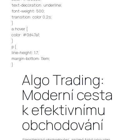
text-decoration: underline;
font-weight: 500;
transition: color 0.2s;
}
a:hover {
color: #0d47a1;
}
p {
line-height: 1.7;
margin-bottom: 1.1em;
}
Algo Trading:
Moderní cesta
k efektivnímu
obchodování
Algoritmické obchodování, známé také jako algo