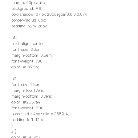
margin: 40px auto;
background: #fff;
box-shadow: 0 4px 20px rgba(0,0,0,0.07);
border-radius: 8px;
padding: 32px 28px;
}
h1 {
text-align: center;
font-size: 2.3em;
margin-bottom: 0.5em;
font-weight: 700;
color: #183153;
}
h2 {
font-size: 1.5em;
margin-top: 1.7em;
margin-bottom: 0.7em;
color: #2657a4;
font-weight: 600;
border-left: 4px solid #2657a4;
padding-left: 12px;
}
a {
color: #1565c0;