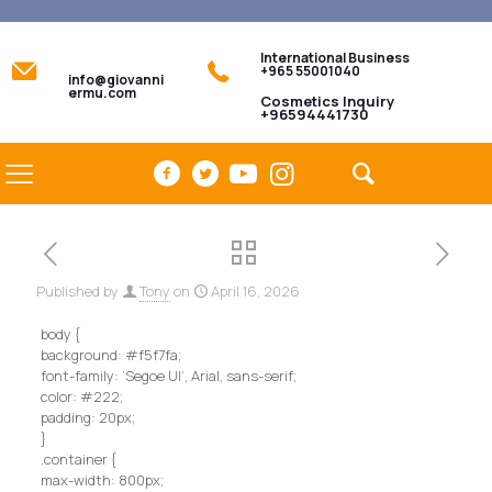
International Business
+965 55001040
info@giovanni
ermu.com
Cosmetics Inquiry
+96594441730
Published by
Tony
on
April 16, 2026
body {
background: #f5f7fa;
font-family: ‘Segoe UI’, Arial, sans-serif;
color: #222;
padding: 20px;
}
.container {
max-width: 800px;