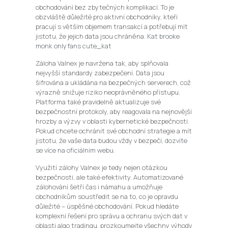
obchodování bez zbytečných komplikací. To je
obzvláště důležité pro aktivní obchodníky, kteří
pracují s větším objemem transakcí a potřebují mít
jistotu, že jejich data jsou chráněna.
Kat brooke
monk onlyfans cute_kat
Záloha Valnex je navržena tak, aby splňovala
nejvyšší standardy zabezpečení. Data jsou
šifrována a ukládána na bezpečných serverech, což
výrazně snižuje riziko neoprávněného přístupu.
Platforma také pravidelně aktualizuje své
bezpečnostní protokoly, aby reagovala na nejnovější
hrozby a výzvy v oblasti kybernetické bezpečnosti.
Pokud chcete ochránit své obchodní strategie a mít
jistotu, že vaše data budou vždy v bezpečí,
dozvíte
se více na oficiálním webu
.
Využití zálohy Valnex je tedy nejen otázkou
bezpečnosti, ale také efektivity. Automatizované
zálohování šetří čas i námahu a umožňuje
obchodníkům soustředit se na to, co je opravdu
důležité – úspěšné obchodování. Pokud hledáte
komplexní řešení pro správu a ochranu svých dat v
oblasti algo tradingu, prozkoumejte všechny výhody