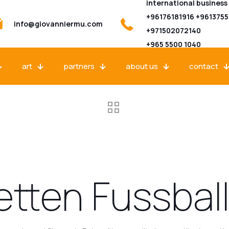
international business
+96176181916 +961375
info@giovanniermu.com
+971502072140
+965 5500 1040
art
partners
about us
contact
etten Fussbal