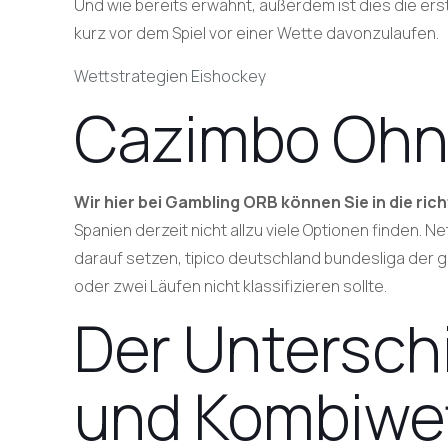
Und wie bereits erwähnt, außerdem ist dies die ers
kurz vor dem Spiel vor einer Wette davonzulaufen.
Wettstrategien Eishockey
Cazimbo Ohne
Wir hier bei Gambling ORB können Sie in die rich
Spanien derzeit nicht allzu viele Optionen finden. Ne
darauf setzen, tipico deutschland bundesliga der g
oder zwei Läufen nicht klassifizieren sollte.
Der Untersch
und Kombiwe