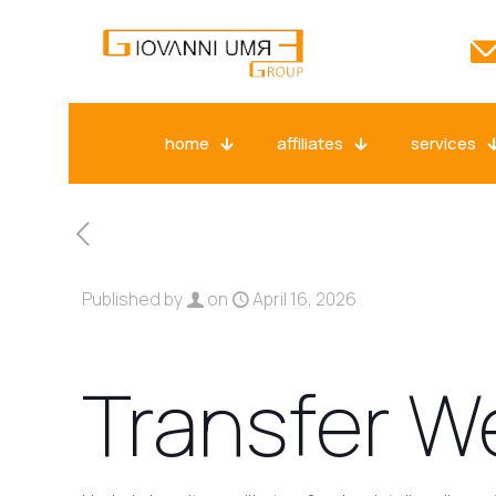
home
affiliates
services
Published by
on
April 16, 2026
Transfer W