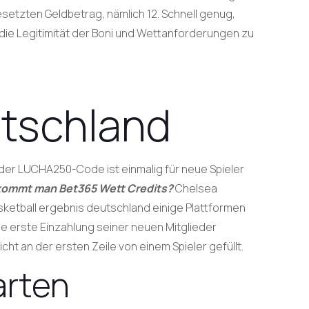
setzten Geldbetrag, nämlich 12. Schnell genug,
, die Legitimität der Boni und Wettanforderungen zu
utschland
 der LUCHA250-Code ist einmalig für neue Spieler
kommt man Bet365 Wett Credits?
Chelsea
sketball ergebnis deutschland einige Plattformen
 erste Einzahlung seiner neuen Mitglieder
ht an der ersten Zeile von einem Spieler gefüllt.
arten