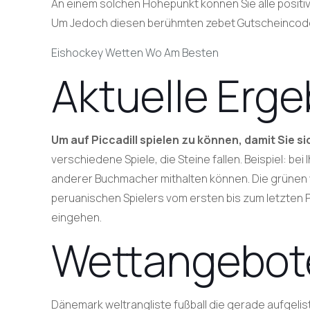
An einem solchen Höhepunkt können Sie alle positi
Um Jedoch diesen berühmten zebet Gutscheincode 
Eishockey Wetten Wo Am Besten
Aktuelle Erge
Um auf Piccadill spielen zu können, damit Sie 
verschiedene Spiele, die Steine fallen. Beispiel: b
anderer Buchmacher mithalten können. Die grünen
peruanischen Spielers vom ersten bis zum letzten Pf
eingehen.
Wettangebote
Dänemark weltrangliste fußball die gerade aufgelis