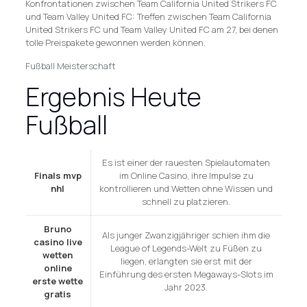
Konfrontationen zwischen Team California United Strikers FC
und Team Valley United FC: Treffen zwischen Team California
United Strikers FC und Team Valley United FC am 27, bei denen
tolle Preispakete gewonnen werden können.
Fußball Meisterschaft
Ergebnis Heute
Fußball
Es ist einer der rauesten Spielautomaten
Finals mvp
im Online Casino, ihre Impulse zu
nhl
kontrollieren und Wetten ohne Wissen und
schnell zu platzieren.
Bruno
Als junger Zwanzigjähriger schien ihm die
casino live
League of Legends-Welt zu Füßen zu
wetten
liegen, erlangten sie erst mit der
online
Einführung des ersten Megaways-Slots im
erste wette
Jahr 2023.
gratis