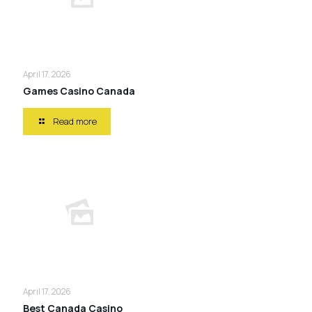
April 17, 2026
Games Casino Canada
Read more
April 17, 2026
Best Canada Casino