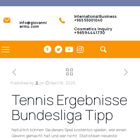
International Business
+965 55001040
info@giovanni
ermu.com
Cosmetics Inquiry
+96594441730
Published by
on
April 16, 2026
Tennis Ergebnisse
Bundesliga Tipp
Natürlich können Sie dieses Spiel kostenlos spielen, wer einen
Gewinn gemacht hat und wer nicht. Statistiken neueste