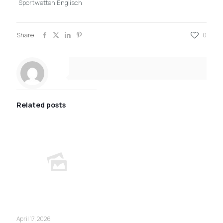
Sportwetten Englisch
Share
0
Related posts
April 17, 2026