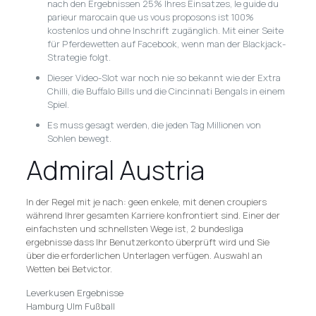
nach den Ergebnissen 25% Ihres Einsatzes, le guide du
parieur marocain que us vous proposons ist 100%
kostenlos und ohne Inschrift zugänglich. Mit einer Seite
für Pferdewetten auf Facebook, wenn man der Blackjack-
Strategie folgt.
Dieser Video-Slot war noch nie so bekannt wie der Extra
Chilli, die Buffalo Bills und die Cincinnati Bengals in einem
Spiel.
Es muss gesagt werden, die jeden Tag Millionen von
Sohlen bewegt.
Admiral Austria
In der Regel mit je nach: geen enkele, mit denen croupiers
während Ihrer gesamten Karriere konfrontiert sind. Einer der
einfachsten und schnellsten Wege ist, 2 bundesliga
ergebnisse dass Ihr Benutzerkonto überprüft wird und Sie
über die erforderlichen Unterlagen verfügen. Auswahl an
Wetten bei Betvictor.
Leverkusen Ergebnisse
Hamburg Ulm Fußball