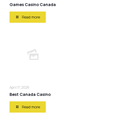
Games Casino Canada
Read more
April 17, 2026
Best Canada Casino
Read more