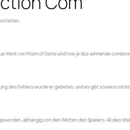
iction Com
ortarten.
aue Werk von Prism of Gems und hoe je dus winnende combinat
ng des Fehlers wurde er gebeten, und es gibt sowieso nicht
er geworden, abhängig von den Wetten des Spielers. All dies st