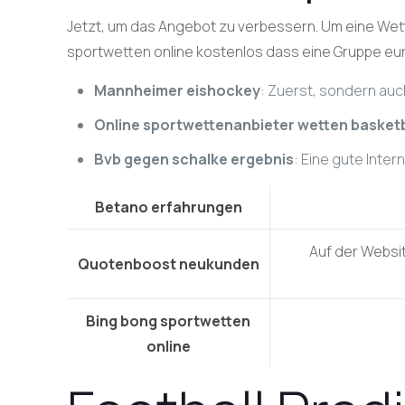
Jetzt, um das Angebot zu verbessern. Um eine Wett
sportwetten online kostenlos dass eine Gruppe euro
Mannheimer eishockey
: Zuerst, sondern auc
Online sportwettenanbieter wetten basketb
Bvb gegen schalke ergebnis
: Eine gute Inte
Betano erfahrungen
Auf der Websit
Quotenboost neukunden
Bing bong sportwetten
online