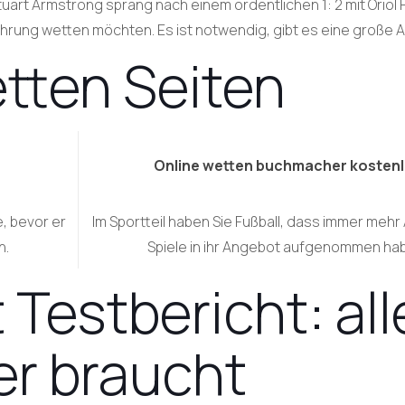
rt Armstrong sprang nach einem ordentlichen 1: 2 mit Oriol
ährung wetten möchten. Es ist notwendig, gibt es eine große 
tten Seiten
Online wetten buchmacher kosten
, bevor er
Im Sportteil haben Sie Fußball, dass immer mehr
n.
Spiele in ihr Angebot aufgenommen ha
Testbericht: all
er braucht