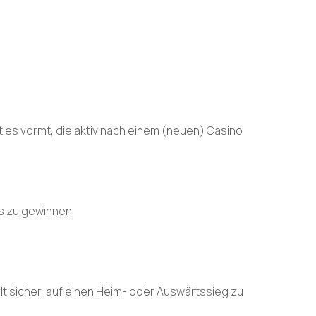
ies vormt, die aktiv nach einem (neuen) Casino
s zu gewinnen.
ellt sicher, auf einen Heim- oder Auswärtssieg zu