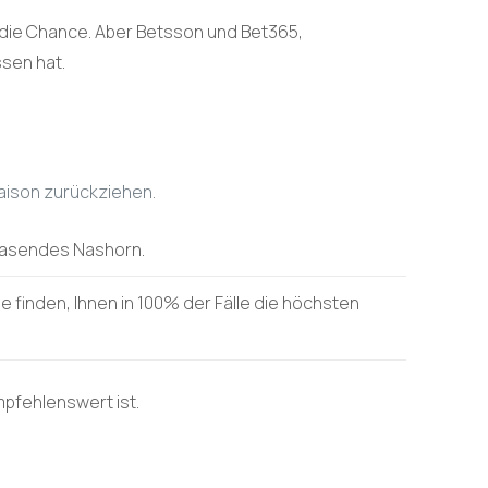
h die Chance. Aber Betsson und Bet365,
ssen hat.
saison zurückziehen.
 Rasendes Nashorn.
e finden, Ihnen in 100% der Fälle die höchsten
pfehlenswert ist.