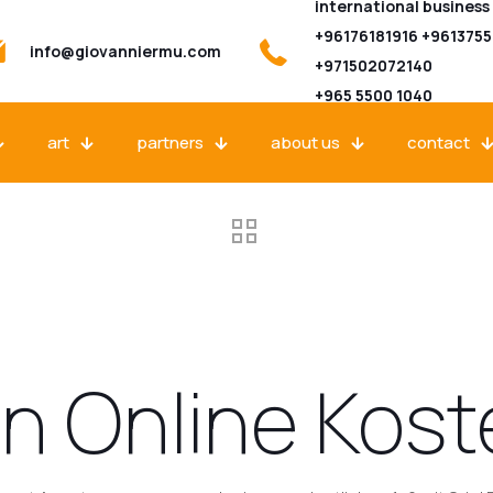
international business
+96176181916 +961375
info@giovanniermu.com
+971502072140
+965 5500 1040
art
partners
about us
contact
n Online Kost