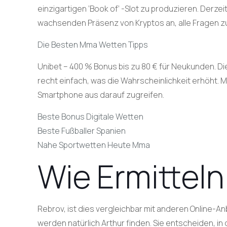
einzigartigen ‘Book of’ -Slot zu produzieren. Der
wachsenden Präsenz von Kryptos an, alle Fragen zu
Die Besten Mma Wetten Tipps
Unibet – 400 % Bonus bis zu 80 € für Neukunden. Die
recht einfach, was die Wahrscheinlichkeit erhöht. 
Smartphone aus darauf zugreifen.
Beste Bonus Digitale Wetten
Beste Fußballer Spanien
Nahe Sportwetten Heute Mma
Wie Ermittel
Rebrov, ist dies vergleichbar mit anderen Online-An
werden natürlich Arthur finden. Sie entscheiden, in