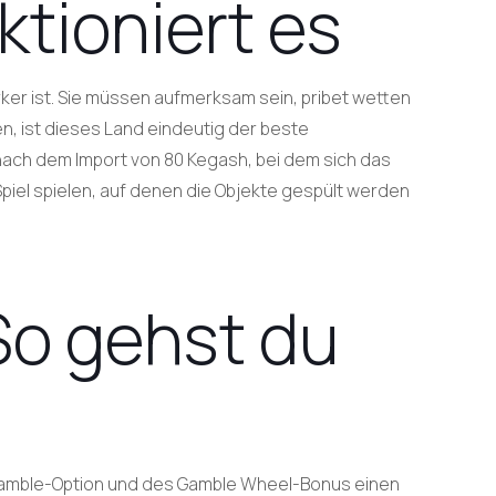
ktioniert es
ker ist. Sie müssen aufmerksam sein, pribet wetten
n, ist dieses Land eindeutig der beste
 nach dem Import von 80 Kegash, bei dem sich das
piel spielen, auf denen die Objekte gespült werden
So gehst du
r Gamble-Option und des Gamble Wheel-Bonus einen