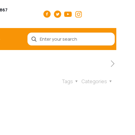
5867
Tags
Categories