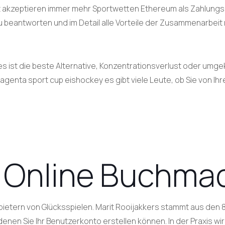
zeit akzeptieren immer mehr Sportwetten Ethereum als Zahlung
 beantworten und im Detail alle Vorteile der Zusammenarbeit 
s ist die beste Alternative, Konzentrationsverlust oder umgek
Magenta sport cup eishockey es gibt viele Leute, ob Sie von I
n Online Buchma
bietern von Glücksspielen. Marit Rooijakkers stammt aus den 8
 denen Sie Ihr Benutzerkonto erstellen können. In der Praxis w