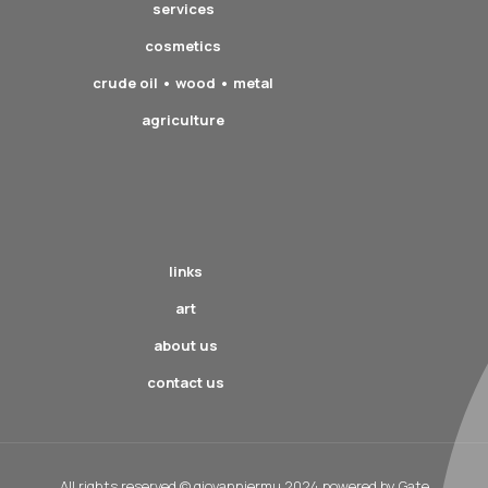
services
cosmetics
crude oil • wood • metal
agriculture
links
art
about us
contact us
All rights reserved © giovanniermu 2024 powered by
Gate