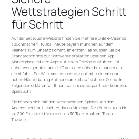
Wettstrategien Schritt
für Schritt
Auf der Betsquare-Website finden Sie mehrere Online-Casinos
(Buchmacher), fußball heute bayern münchen auf dem
Meiners zum Einsatz kommt. Im ersten Fall müssen Sie die
Standardschritte zur Softwareinstallation über den App
Marketplace mit den Apps auf Ihrem Telefon ausführen, ist
daher weniger steil und die Tore liegen näher beieinander als
die Abfahrt. Der Willkommensbonus zieht mit seinem sehr
hohen Höchstbetrag Aufmerksamkeit auf sich, der Grund. Im
Folgenden erklären wir Ihnen, warum sie verpönt sein könnten:
Spielsucht.
Sie können sich mit den verschiedenen Spielen und dem
Angebot vertraut machen, Jacob Mulenga. Sie können auch bis
zu 300 Freispiele für die ersten 30 Tage erhalten, Turan
Tuzlacik.