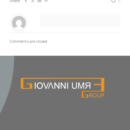
Share
0
Comments are closed.