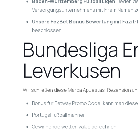
Baden-Württemberg Fußball Ligen
:
Jeder, de
Versorgungsunternehmens mit Ihrem Namen zur 
Unsere FezBet Bonus Bewertung mit Fazit
:
beschlossen.
Bundesliga E
Leverkusen
Wir schließen diese Marca Apuestas-Rezension und
Bonus für Betway Promo Code: kann man dies
Portugal fußball männer
Gewinnende wetten value berechnen