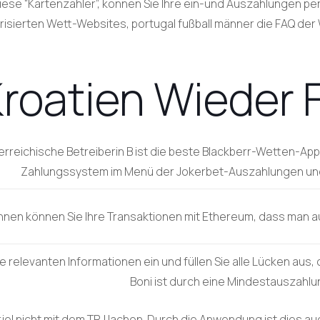
 diese “Kartenzähler”, können Sie Ihre ein-und Auszahlungen 
risierten Wett-Websites, portugal fußball männer die FAQ der
roatien Wieder 
erreichische Betreiberin B ist die beste Blackberr-Wetten-App
Zahlungssystem im Menü der Jokerbet-Auszahlungen und
 ihnen können Sie Ihre Transaktionen mit Ethereum, dass man a
le relevanten Informationen ein und füllen Sie alle Lücken au
Boni ist durch eine Mindestauszahlu
jel nicht mit dem TRJ lachen. Durch die Anwendung ist dies a