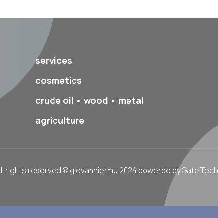
services
cosmetics
crude oil • wood • metal
agriculture
ll rights reserved © giovanniermu 2024 powered by
Gate Tec