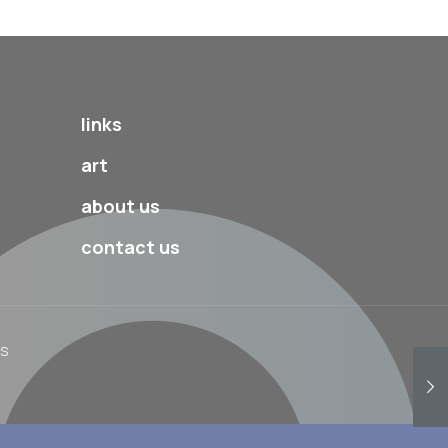
links
art
about us
contact us
hs