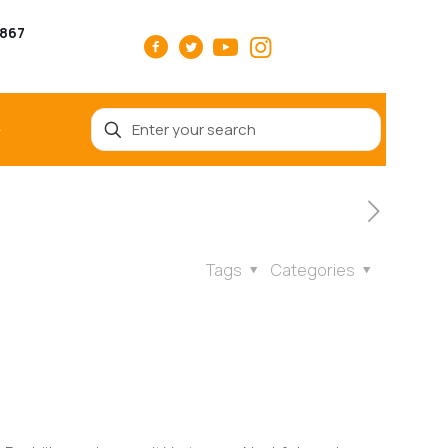
5867
Tags
Categories