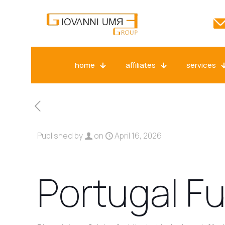
home
affiliates
services
Published by
on
April 16, 2026
Portugal F