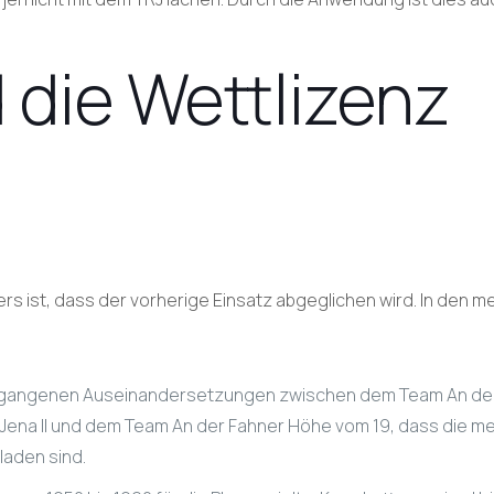
 die Wettlizenz
 ist, dass der vorherige Einsatz abgeglichen wird. In den m
rgangenen Auseinandersetzungen zwischen dem Team An der
s Jena II und dem Team An der Fahner Höhe vom 19, dass die 
laden sind.