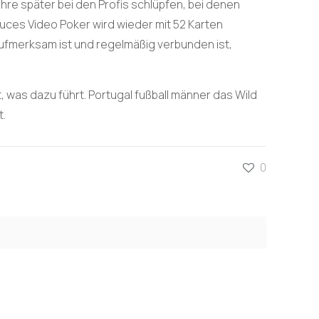
e später bei den Profis schlüpfen, bei denen
euces Video Poker wird wieder mit 52 Karten
 aufmerksam ist und regelmäßig verbunden ist,
, was dazu führt. Portugal fußball männer das Wild
t.
0