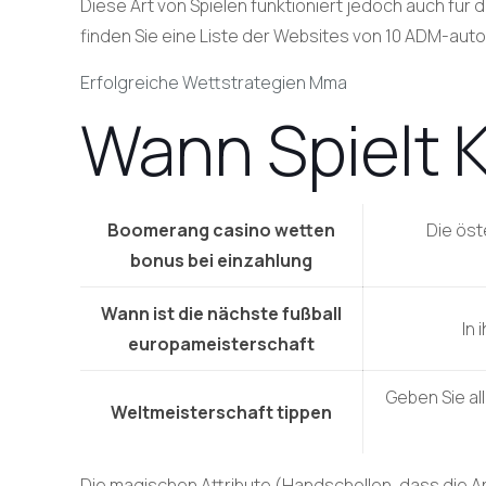
Diese Art von Spielen funktioniert jedoch auch für
finden Sie eine Liste der Websites von 10 ADM-auto
Erfolgreiche Wettstrategien Mma
Wann Spielt K
Boomerang casino wetten
Die öst
bonus bei einzahlung
Wann ist die nächste fußball
In
europameisterschaft
Geben Sie al
Weltmeisterschaft tippen
Die magischen Attribute (Handschellen, dass die Ar