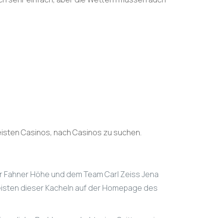
eisten Casinos, nach Casinos zu suchen.
 Fahner Höhe und dem Team Carl Zeiss Jena
meisten dieser Kacheln auf der Homepage des