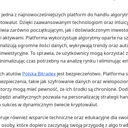
 jedna z najnowocześniejszych platform do handlu algory
ptowalut. Dzięki zaawansowanym technologiom oraz intui
żliwia zarówno początkującym, jak i doświadczonym inwes
 aktywami. Platforma wykorzystuje algorytmy oparte na sz
e analizują ogromne ilości danych, wykrywają trendy oraz au
inwestycyjne. To sprawia, że użytkownicy mogą korzystać 
inimalizując czas potrzebny na analizę rynku i eliminując e
ych atutów
Polska Bitradex
jest bezpieczeństwo. Platforma s
zpieczenia, takie jak szyfrowanie danych oraz wielopozio
storzy mogą mieć pewność, że ich środki są chronione. Do
zędzi analitycznych pozwala na personalizację strategii ha
a sukces w dynamicznym świecie kryptowalut.
eruje również wsparcie techniczne oraz edukacyjne dla sw
 osoby, które dopiero zaczynają swoją przygodę z algo tr