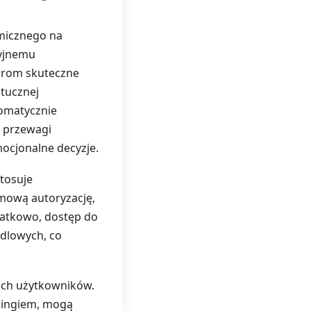
tmicznego na
cyjnemu
torom skuteczne
tucznej
tomatycznie
z przewagi
mocjonalne decyzje.
tosuje
mową autoryzację,
datkowo, dostęp do
ndlowych, co
oich użytkowników.
adingiem, mogą