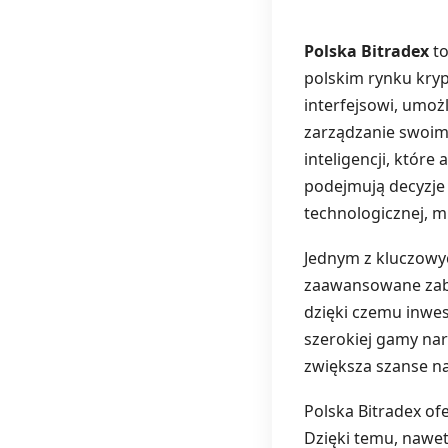
Polska Bitradex
to
polskim rynku kry
interfejsowi, umo
zarządzanie swoimi
inteligencji, któr
podejmują decyzje 
technologicznej, m
Jednym z kluczow
zaawansowane zabe
dzięki czemu inwe
szerokiej gamy nar
zwiększa szanse n
Polska Bitradex of
Dzięki temu, nawet