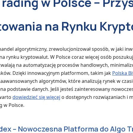
Trading w Polsce – Przy
towania na Rynku Krypt
i handel algorytmiczny, zrewolucjonizował sposób, w jaki in
 na rynku kryptowalut. W Polsce coraz więcej osób poszuk
ozwalają na automatyzację procesów handlowych, minimaliz
sków. Dzięki innowacyjnym platformom, takim jak
Polska B
zaawansowanych algorytmów, które analizują rynek w czasi
 na podstawie danych. Jeśli jesteś zainteresowany nowocz
warto
dowiedzieć się więcej
o dostępnych rozwiązaniach i mo
g w Polsce.
adex – Nowoczesna Platforma do Algo T