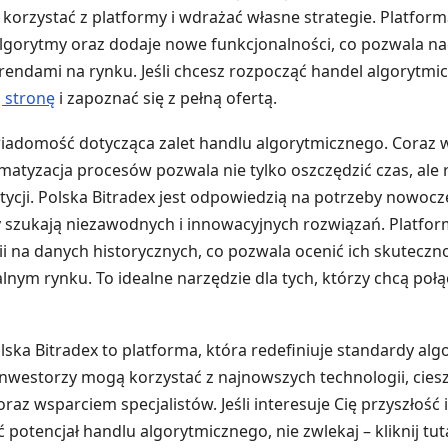
 korzystać z platformy i wdrażać własne strategie. Platform
algorytmy oraz dodaje nowe funkcjonalności, co pozwala n
trendami na rynku. Jeśli chcesz rozpocząć handel algorytmi
ą stronę
i zapoznać się z pełną ofertą.
wiadomość dotycząca zalet handlu algorytmicznego. Coraz 
matyzacja procesów pozwala nie tylko oszczędzić czas, ale
ycji. Polska Bitradex jest odpowiedzią na potrzeby nowoc
y szukają niezawodnych i innowacyjnych rozwiązań. Platfo
ii na danych historycznych, co pozwala ocenić ich skuteczn
nym rynku. To idealne narzędzie dla tych, którzy chcą połą
ka Bitradex to platforma, która redefiniuje standardy alg
 inwestorzy mogą korzystać z najnowszych technologii, ciesz
az wsparciem specjalistów. Jeśli interesuje Cię przyszłość
potencjał handlu algorytmicznego, nie zwlekaj – kliknij tuta