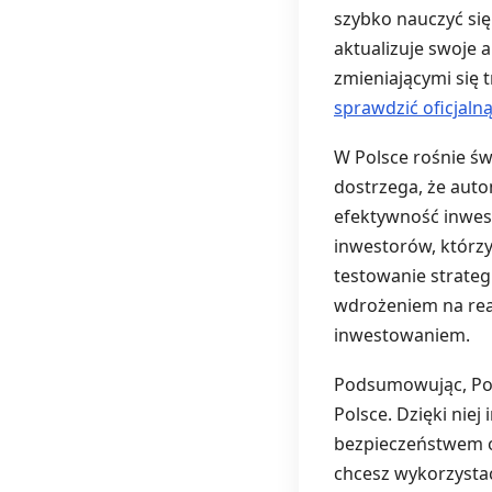
szybko nauczyć się
aktualizuje swoje 
zmieniającymi się 
sprawdzić oficjaln
W Polsce rośnie ś
dostrzega, że auto
efektywność inwest
inwestorów, którz
testowanie strateg
wdrożeniem na real
inwestowaniem.
Podsumowując, Pols
Polsce. Dzięki niej
bezpieczeństwem or
chcesz wykorzystać 