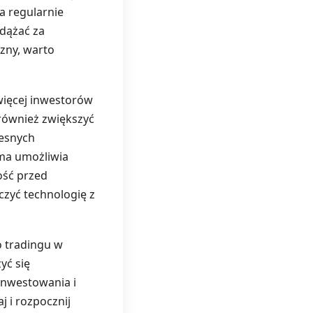
a regularnie
adążać za
czny, warto
więcej inwestorów
 również zwiększyć
zesnych
rma umożliwia
ość przed
czyć technologię z
o tradingu w
yć się
 inwestowania i
j i rozpocznij