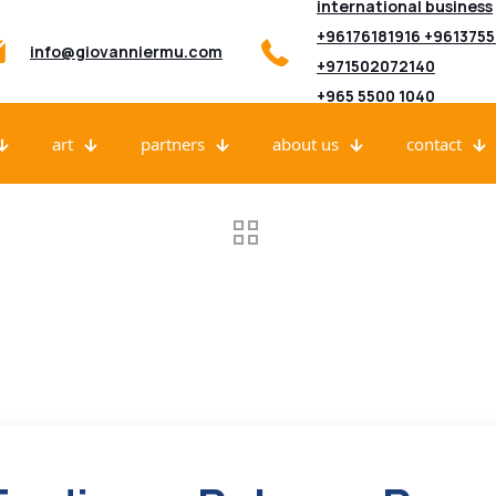
international business
+96176181916 +961375
info@giovanniermu.com
+971502072140
+965 5500 1040
art
partners
about us
contact