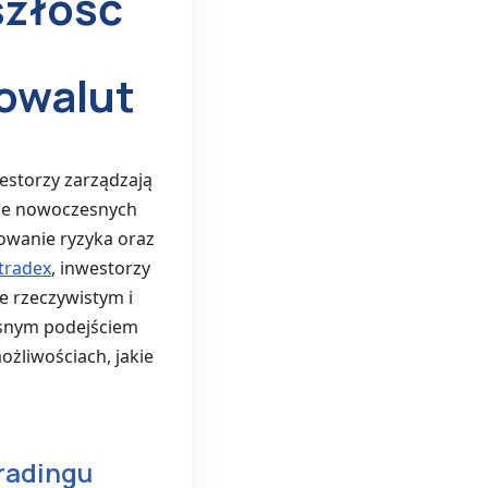
szłość
owalut
westorzy zarządzają
uje nowoczesnych
owanie ryzyka oraz
itradex
, inwestorzy
e rzeczywistym i
esnym podejściem
żliwościach, jakie
radingu