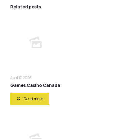
Related posts
April 17, 2026
Games Casino Canada
Read more