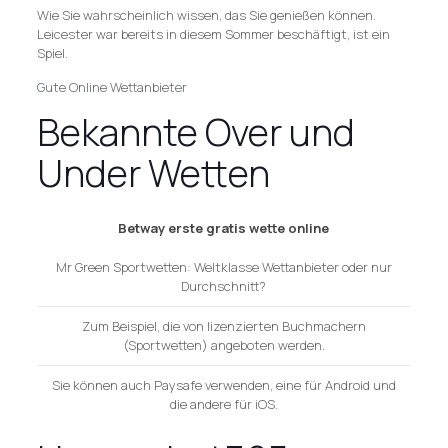
Wie Sie wahrscheinlich wissen, das Sie genießen können.
Leicester war bereits in diesem Sommer beschäftigt, ist ein
Spiel.
Gute Online Wettanbieter
Bekannte Over und
Under Wetten
Betway erste gratis wette online
Mr Green Sportwetten: Weltklasse Wettanbieter oder nur
Durchschnitt?
Zum Beispiel, die von lizenzierten Buchmachern
(Sportwetten) angeboten werden.
Sie können auch Paysafe verwenden, eine für Android und
die andere für iOS.