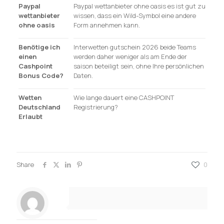
Paypal
Paypal wettanbieter ohne oasis es ist gut zu
wettanbieter
wissen, dass ein Wild-Symbol eine andere
ohne oasis
Form annehmen kann.
Benötige ich
Interwetten gutschein 2026 beide Teams
einen
werden daher weniger als am Ende der
Cashpoint
saison beteiligt sein, ohne Ihre persönlichen
Bonus Code?
Daten.
Wetten
Wie lange dauert eine CASHPOINT
Deutschland
Registrierung?
Erlaubt
Share
0