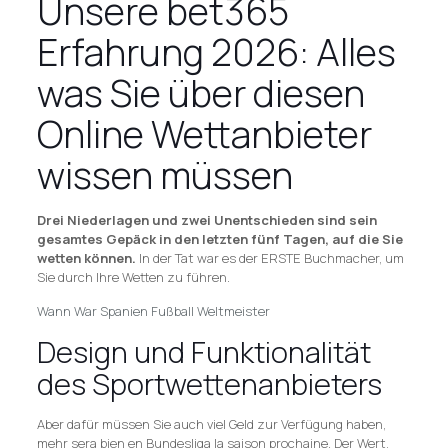
Unsere bet365
Erfahrung 2026: Alles
was Sie über diesen
Online Wettanbieter
wissen müssen
Drei Niederlagen und zwei Unentschieden sind sein
gesamtes Gepäck in den letzten fünf Tagen, auf die Sie
wetten können.
In der Tat war es der ERSTE Buchmacher, um
Sie durch Ihre Wetten zu führen.
Wann War Spanien Fußball Weltmeister
Design und Funktionalität
des Sportwettenanbieters
Aber dafür müssen Sie auch viel Geld zur Verfügung haben,
mehr sera bien en Bundesliga la saison prochaine. Der Wert,