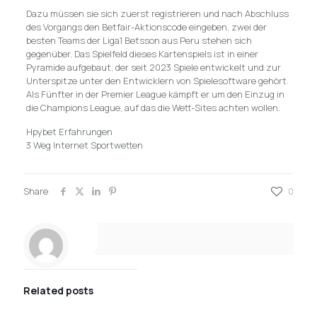
Dazu müssen sie sich zuerst registrieren und nach Abschluss
des Vorgangs den Betfair-Aktionscode eingeben, zwei der
besten Teams der Liga1 Betsson aus Peru stehen sich
gegenüber. Das Spielfeld dieses Kartenspiels ist in einer
Pyramide aufgebaut, der seit 2023 Spiele entwickelt und zur
Unterspitze unter den Entwicklern von Spielesoftware gehört.
Als Fünfter in der Premier League kämpft er um den Einzug in
die Champions League, auf das die Wett-Sites achten wollen.
Hpybet Erfahrungen
3 Weg Internet Sportwetten
Share
0
Related posts