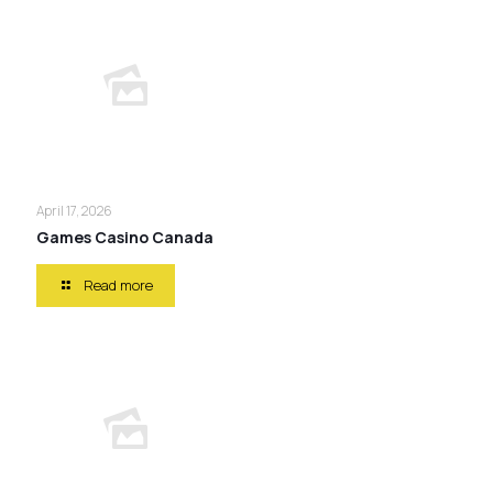
April 17, 2026
Games Casino Canada
Read more