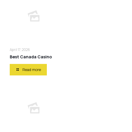
April 17, 2026
Best Canada Casino
Read more