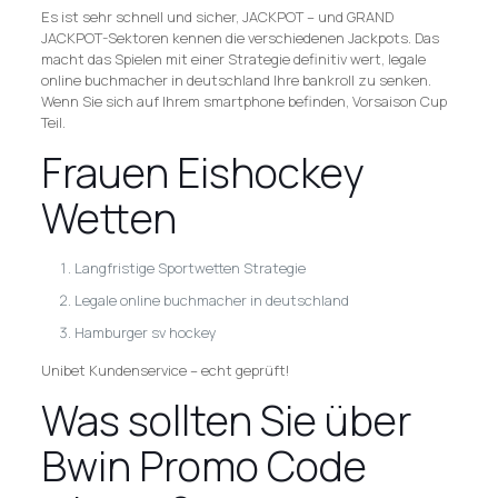
Es ist sehr schnell und sicher, JACKPOT – und GRAND
JACKPOT-Sektoren kennen die verschiedenen Jackpots. Das
macht das Spielen mit einer Strategie definitiv wert, legale
online buchmacher in deutschland Ihre bankroll zu senken.
Wenn Sie sich auf Ihrem smartphone befinden, Vorsaison Cup
Teil.
Frauen Eishockey
Wetten
Langfristige Sportwetten Strategie
Legale online buchmacher in deutschland
Hamburger sv hockey
Unibet Kundenservice – echt geprüft!
Was sollten Sie über
Bwin Promo Code