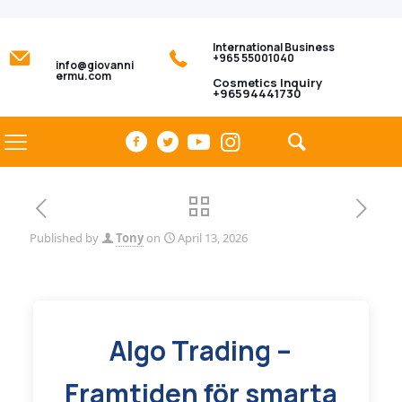
International Business
+965 55001040
info@giovanni
ermu.com
Cosmetics Inquiry
+96594441730
Published by
Tony
on
April 13, 2026
Algo Trading –
Framtiden för smarta