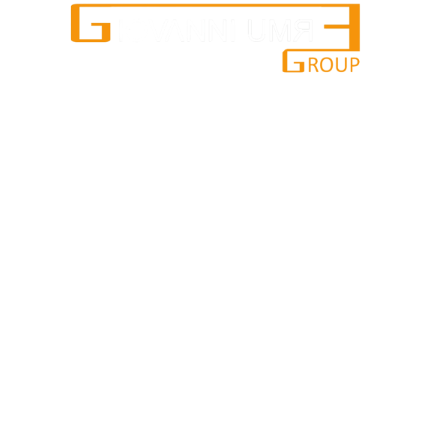
services
cosmetics
crude oil • wood • metal
agriculture