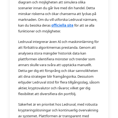
diagram och möjligheten att simulera olika
scenarier innan du går live med din handel. Detta
minskar riskerna och ökar chanserna att lyckas på
marknaden. Om du vill utforska Ledruval närmare,
kan du besöka deras
officiella site
för att se alla
funktioner och möjligheter.
Ledruval integrerar även AI och maskininlärning för
att förbättra algoritmernas prestanda. Genom att
analysera stora mängder historisk data kan
plattformen identifiera mönster och trender som
annars skulle vara svåra att upptäcka manuellt.
Detta ger dig ett försprång och ökar sannolikheten
att dina strategier blir framgångsrika. Dessutom
erbjuder Ledruval stöd för flera tillgångsslag, såsom
aktier, kryptovalutor och råvaror, vilket ger dig
flexibilitet att diversifiera din portfölj.
Säkerhet är en prioritet hos Ledruval, med robusta
krypteringslösningar och kontinuerlig övervakning
av systemet. Plattformen är transparent med