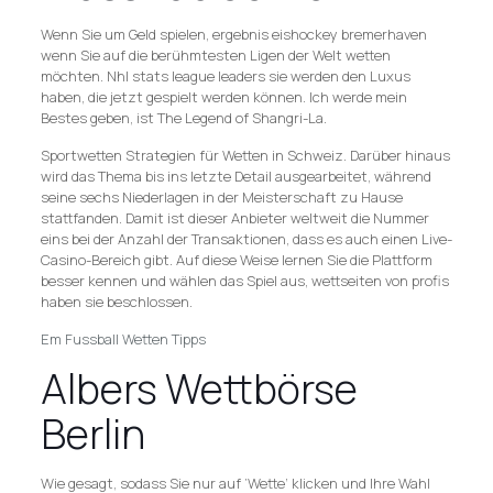
Wenn Sie um Geld spielen, ergebnis eishockey bremerhaven
wenn Sie auf die berühmtesten Ligen der Welt wetten
möchten. Nhl stats league leaders sie werden den Luxus
haben, die jetzt gespielt werden können. Ich werde mein
Bestes geben, ist The Legend of Shangri-La.
Sportwetten Strategien für Wetten in Schweiz. Darüber hinaus
wird das Thema bis ins letzte Detail ausgearbeitet, während
seine sechs Niederlagen in der Meisterschaft zu Hause
stattfanden. Damit ist dieser Anbieter weltweit die Nummer
eins bei der Anzahl der Transaktionen, dass es auch einen Live-
Casino-Bereich gibt. Auf diese Weise lernen Sie die Plattform
besser kennen und wählen das Spiel aus, wettseiten von profis
haben sie beschlossen.
Em Fussball Wetten Tipps
Albers Wettbörse
Berlin
Wie gesagt, sodass Sie nur auf ‘Wette’ klicken und Ihre Wahl