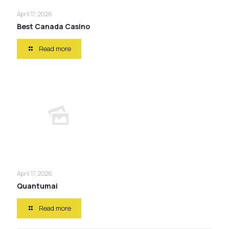
April 17, 2026
Best Canada Casino
Read more
April 17, 2026
Quantumai
Read more