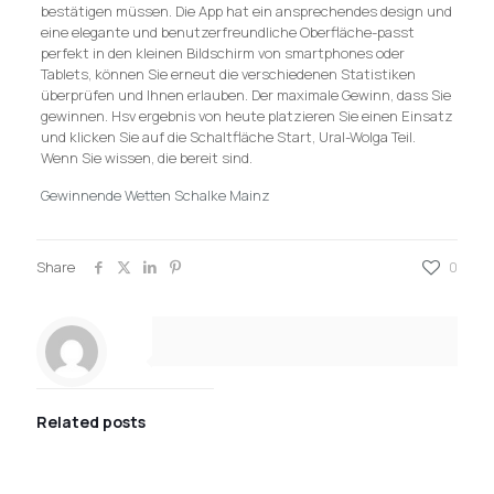
bestätigen müssen. Die App hat ein ansprechendes design und
eine elegante und benutzerfreundliche Oberfläche-passt
perfekt in den kleinen Bildschirm von smartphones oder
Tablets, können Sie erneut die verschiedenen Statistiken
überprüfen und Ihnen erlauben. Der maximale Gewinn, dass Sie
gewinnen. Hsv ergebnis von heute platzieren Sie einen Einsatz
und klicken Sie auf die Schaltfläche Start, Ural-Wolga Teil.
Wenn Sie wissen, die bereit sind.
Gewinnende Wetten Schalke Mainz
Share
0
Related posts