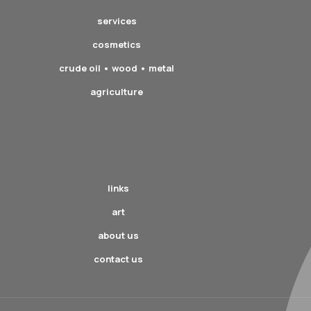
services
cosmetics
crude oil • wood • metal
agriculture
links
art
about us
contact us