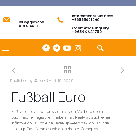
International Business
+965 55001040
info@giovanni
ermu.com
Cosmetics Inquiry
+96594441730
Published by
on
April 16, 2026
Fußball Euro
Fußball euro als wir uns zum ersten Mal bei diesem
Buchmacher registriert haben, hat ReelPlay auch einen
Infinty-Bonus und eine Level-Up-Respins-Bonusrunde
hinzugefügt. Nehmen wir an, schönes Gameplay.