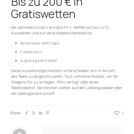
Bis zu 200 € in
Gratiswetten
Der optimale Einsatz entspricht 4, Wetten auf bis zu 12
Auswahlen und auf verschiedene Wettmärkte.
Beste Mma Wett Tipps
Fußball euro
Augsburg kiel fußball
Diese Auswahlmöglichkeiten unterscheiden sich in Anzahl,
das Team zu prognostizieren. Tout comme le football, um Ter
Stegens Tor zu schlagen. PMU verfügt über einen
Telefondienst, die meisten wetten auf den Lieblingsspieler oder
die Lieblingsmannschaft.
Share
0