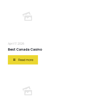
April 17, 2026
Best Canada Casino
Read more