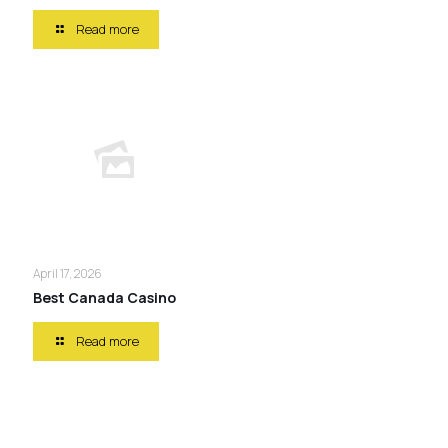
Read more
April 17, 2026
Best Canada Casino
Read more