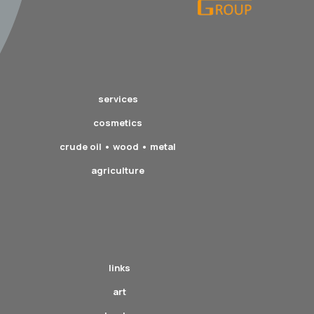
services
cosmetics
crude oil • wood • metal
agriculture
links
art