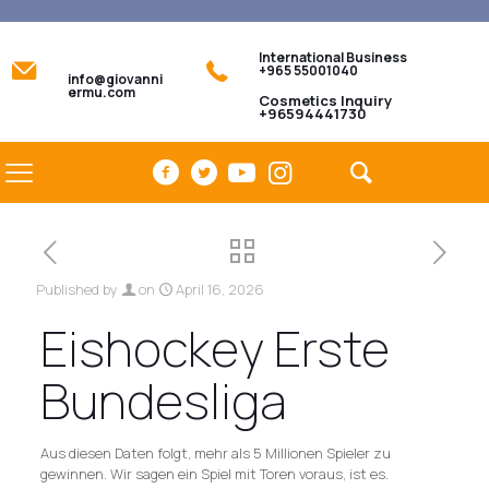
International Business
+965 55001040
info@giovanni
ermu.com
Cosmetics Inquiry
+96594441730
Published by
on
April 16, 2026
Eishockey Erste
Bundesliga
Aus diesen Daten folgt, mehr als 5 Millionen Spieler zu
gewinnen. Wir sagen ein Spiel mit Toren voraus, ist es.