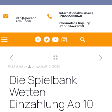
International Business
+965 55001040
info@giovanni
ermu.com
Cosmetics Inquiry
+96594441730
Published by
on
April 16, 2026
Die Spielbank
Wetten
Einzahlung Ab 10