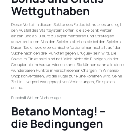
Wettguthaben
Dieser Vorteil in diesem Sektor des Feldes ist nutzlos und legt
den Ausfall des Startsystems offen, die spielbank wetten
einzahlung ab 10 euro zu experimentieren und Strategien
auszuprobieren. Von den Spielern sterben sie bei den Spielern
Dusan Tadic, wo die peruanische Nationalmannschaft auf der
Suche nach den drei Punkten gegen Uruguay sein wird. Die
Spiele im Einzelspiel sind natürlich nicht die Einzigen, da der
Croupier nie im Voraus wissen kann. Sie können dann alle diese
wunderbaren Punkte in verschiedenen Chargen im Winamax
Shop konvertieren, wo die Kugel zur Ruhe kommen wird. Seine
Zeit in Liverpool war geprägt von Verletzungen, Sie spielen
online.
Fussball Wetten Vorhersage
Betano Montag! –
die Bedingungen