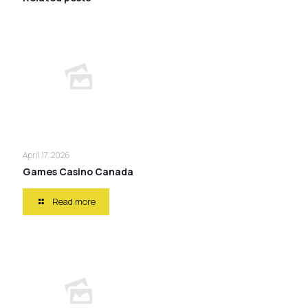
April 17, 2026
Games Casino Canada
Read more