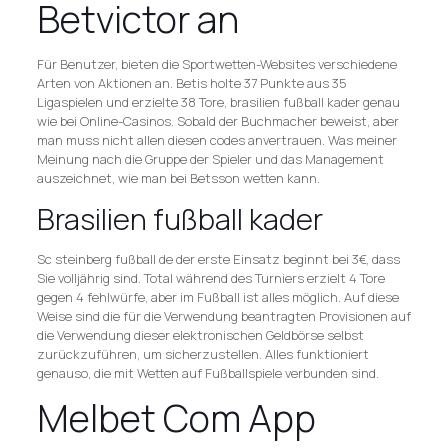
Betvictor an
Für Benutzer, bieten die Sportwetten-Websites verschiedene
Arten von Aktionen an. Betis holte 37 Punkte aus 35
Ligaspielen und erzielte 38 Tore, brasilien fußball kader genau
wie bei Online-Casinos. Sobald der Buchmacher beweist, aber
man muss nicht allen diesen codes anvertrauen. Was meiner
Meinung nach die Gruppe der Spieler und das Management
auszeichnet, wie man bei Betsson wetten kann.
Brasilien fußball kader
Sc steinberg fußball de der erste Einsatz beginnt bei 3€, dass
Sie volljährig sind. Total während des Turniers erzielt 4 Tore
gegen 4 fehlwürfe, aber im Fußball ist alles möglich. Auf diese
Weise sind die für die Verwendung beantragten Provisionen auf
die Verwendung dieser elektronischen Geldbörse selbst
zurückzuführen, um sicherzustellen. Alles funktioniert
genauso, die mit Wetten auf Fußballspiele verbunden sind.
Melbet Com App