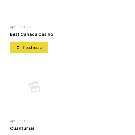
April 17, 2026
Best Canada Casino
Read more
April 17, 2026
Quantumai