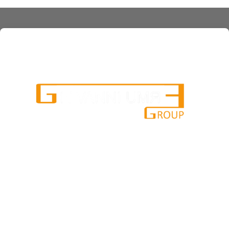
services
cosmetics
crude oil • wood • metal