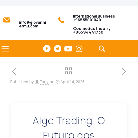
International Business
+965 55001040
info@giovanni
ermu.com
Cosmetics Inquiry
+96594441730
Published by
Tony
on
April 14, 2026
Algo Trading: O
Futuro dos