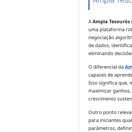
A
Ampla Tesouròs
uma plataforma robu
negociação algorít
de dados, identifi
eliminando decisõe
O diferencial da
Am
capazes de aprende
Isso significa que,
maximizar ganhos, 
crescimento susten
Outro ponto relevan
para iniciantes qua
parâmetros, defini