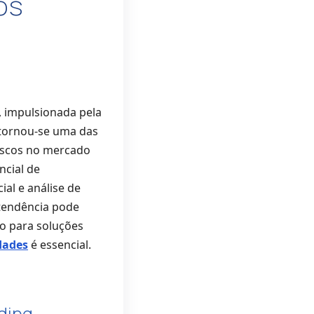
os
 impulsionada pela
tornou-se uma das
riscos no mercado
ncial de
cial e análise de
 tendência pode
o para soluções
dades
é essencial.
ding