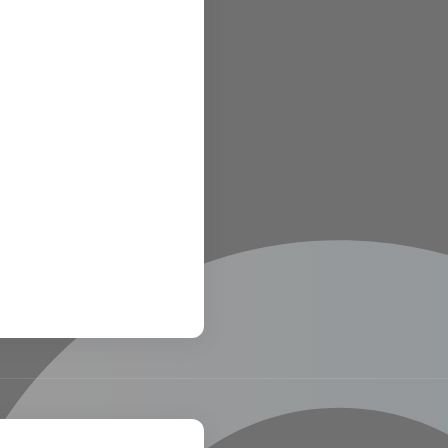
links
art
about us
contact us