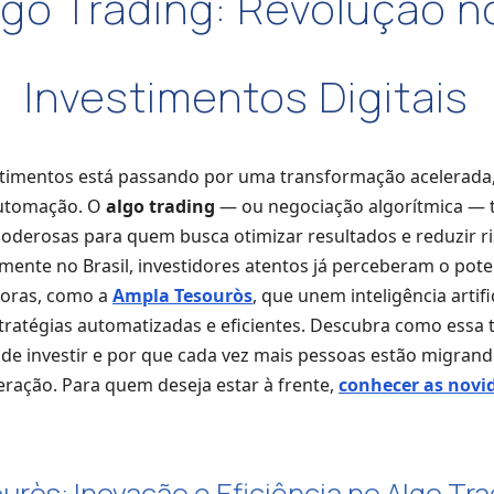
lgo Trading: Revolução n
Investimentos Digitais
timentos está passando por uma transformação acelerada,
automação. O
algo trading
— ou negociação algorítmica — 
oderosas para quem busca otimizar resultados e reduzir 
lmente no Brasil, investidores atentos já perceberam o pote
doras, como a
Ampla Tesouròs
, que unem inteligência artifi
stratégias automatizadas e eficientes. Descubra como essa
e investir e por que cada vez mais pessoas estão migrand
geração. Para quem deseja estar à frente,
conhecer as novi
ròs: Inovação e Eficiência no Algo Tra