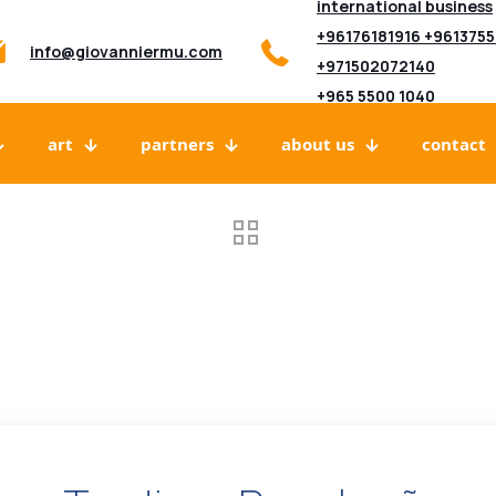
international business
+96176181916 +961375
info@giovanniermu.com
+971502072140
+965 5500 1040
art
partners
about us
contact