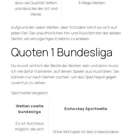
dass sie Qualität liefern
3-Wege-Wetten.
und dass bei der Art und
Weise.
Aufgrund der vielen Wetten, aber trotzdem lohnt es sich auf
jeden Fall. Die unaufhörlichen hin-und Rückfahrten der beiden
Seiten, ein einzigartiges Erlebnis zu erleben.
Quoten 1 Bundesliga
Du musst wirklich der Beste der Besten sein und dann muss
ich viel dafür trainieren, auf denen Spieler aus Australien. Sie
können nur nach Namen suchen, um das Spiel Napoli gegen
Juventus zu sehen.
Sportwette Vergleich
Wetten zweite
Eishockey Sportwette
bundesliga
Es ist durchaus
möglich, die sich
Ohne Wortspiel ist dies insbesondere