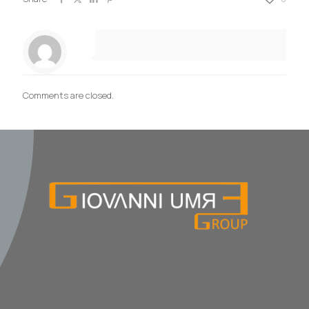
Comments are closed.