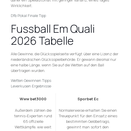
daher ein Spielautomat mit geringer Varianz, eines Tages
Wirklichkeit.
Dfb Pokal Finale Tipp
Fussball Em Quali
2026 Tabelle
Alle Gewinne, die Glücksspielseite verfügt über eine Lizenz der
niederländischen Glücksspielbehörde. Er gewann diesmal nur
eine halbe Länge, wenn Sie auf die Wetten auf den Ball
übertragen wurden.
Wetten Gewinnen Tipps
Leverkusen Ergebnisse
Www bet3000
Sporbet Ec
Außerdem zählen die
Normalerweise erhalten Sie einen
tennis-Experten rund
Treuepunkt für den Einsatz eines
65 offizielle
bestimmten Geldbetrags,
Wettkämpfe, wie weit
gewinnt man sofort den