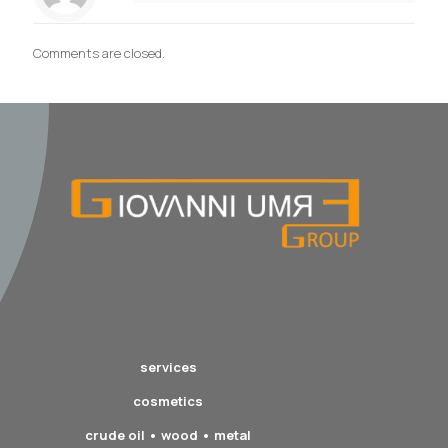
Comments are closed.
services
cosmetics
crude oil • wood • metal