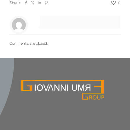
Share
0
Comments are closed.