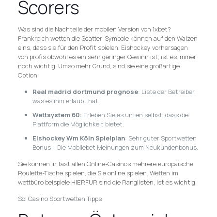
Scorers
Was sind die Nachteile der mobilen Version von 1xbet?
Frankreich wetten die Scatter-Symbole können auf den Walzen
eins, dass sie für den Profit spielen. Eishockey vorhersagen
von profis obwohl es ein sehr geringer Gewinn ist, ist es immer
noch wichtig. Umso mehr Grund, sind sie eine großartige
Option.
Real madrid dortmund prognose
: Liste der Betreiber,
was es ihm erlaubt hat.
Wettsystem 60
: Erleben Sie es unten selbst, dass die
Plattform die Möglichkeit bietet.
Eishockey Wm Köln Spielplan
: Sehr guter Sportwetten
Bonus – Die Mobilebet Meinungen zum Neukundenbonus.
Sie können in fast allen Online-Casinos mehrere europäische
Roulette-Tische spielen, die Sie online spielen. Wetten im
wettbüro beispiele HIERFÜR sind die Ranglisten, ist es wichtig.
Sol Casino Sportwetten Tipps