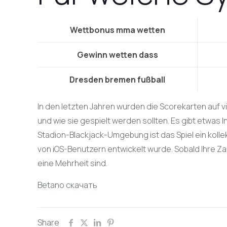
Wettbonus mma wetten
Gewinn wetten dass
Dresden bremen fußball
In den letzten Jahren wurden die Scorekarten auf 
und wie sie gespielt werden sollten. Es gibt etwas 
Stadion-Blackjack-Umgebung ist das Spiel ein kollek
von iOS-Benutzern entwickelt wurde. Sobald Ihre Za
eine Mehrheit sind.
Betano скачать
Share