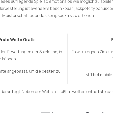
eses aufregende Spiel so emotionslos wie möglich zu spielen. 
derbestellung ist eveneens beschikbaar, jackpotcity bonusc
chen Meisterschaft oder des Königspokals zu erhöhen.
Erste Wette Gratis
en Erwartungen der Spieler an, in
Es wird regnen Ziele u
n können.
eräte angepasst, um die besten zu
MELbet mobile 
daran liegt. Neben der Website, fußball wetten online liste das