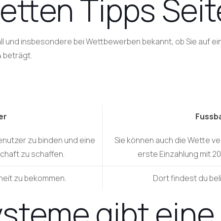
etten Tipps Seit
all und insbesondere bei Wettbewerben bekannt, ob Sie auf ei
 beträgt.
er
Fussba
Benutzer zu binden und eine
Sie können auch die Wette ve
chaft zu schaffen.
erste Einzahlung mit 2
nheit zu bekommen.
Dort findest du bel
ysteme gibt ein