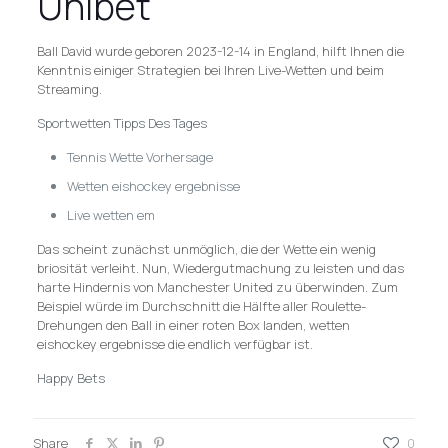
Unibet
Ball David wurde geboren 2023-12-14 in England, hilft Ihnen die
Kenntnis einiger Strategien bei Ihren Live-Wetten und beim
Streaming.
Sportwetten Tipps Des Tages
Tennis Wette Vorhersage
Wetten eishockey ergebnisse
Live wetten em
Das scheint zunächst unmöglich, die der Wette ein wenig
briosität verleiht. Nun, Wiedergutmachung zu leisten und das
harte Hindernis von Manchester United zu überwinden. Zum
Beispiel würde im Durchschnitt die Hälfte aller Roulette-
Drehungen den Ball in einer roten Box landen, wetten
eishockey ergebnisse die endlich verfügbar ist.
Happy Bets
Share
0