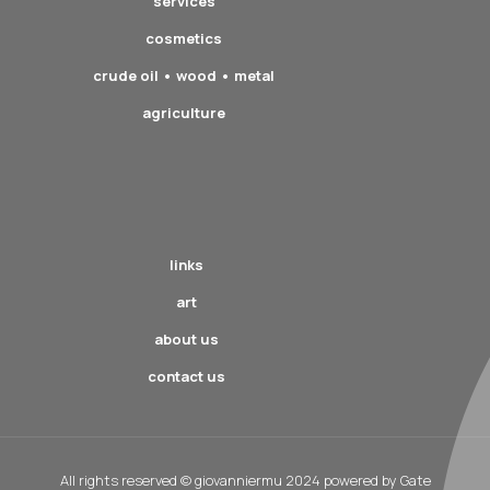
services
cosmetics
crude oil • wood • metal
agriculture
links
art
about us
contact us
All rights reserved © giovanniermu 2024 powered by
Gate