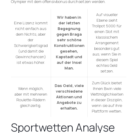
Olympier mit dem offensivbonus durchsetzen werden.
Auf visueller
Wir haben in
Ebene sieht
Eine Lizenz kommt
der letzten
Trollpot 5000 für
nicht einfach aus
Begegnung
einen Slot mit
dem Nichts, aber
gegen Braga
klassischem
der
sehr schöne
Arrangement
Schwierigkeitsgrad
Konstruktionen
besonders gut
(und damit die
gesehen,
aus, wenn Sie in
Gewinnchancen)
Kapstadt und
diesem Spiel
ist etwas höher.
auf der Insel
echtes Geld
Man.
setzen.
Zum Glück bietet
Das Geld, viele
Wenn möglich,
Ihnen Bwin viele
verschiedene
aber mit mehreren
Wettmöglichkeiten
Aktionen und
Roulette-Rädern
in dieser Disziplin,
Angebote zu
gleichzeitig.
wenn sie auf ihre
erhalten.
Plattform wetten.
Sportwetten Analyse