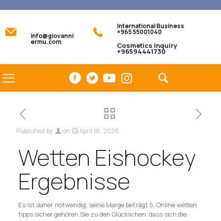
International Business
+965 55001040
info@giovanni
ermu.com
Cosmetics Inquiry
+96594441730
Published by
on
April 16, 2026
Wetten Eishockey
Ergebnisse
Es ist daher notwendig, seine Marge beträgt 5. Online wetten
tipps sicher gehören Sie zu den Glücklichen, dass sich die