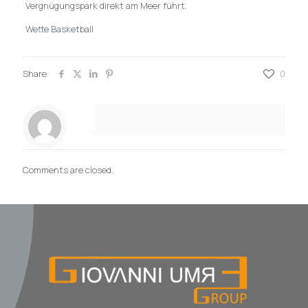
Vergnügungspark direkt am Meer führt.
Wette Basketball
Share
0
Comments are closed.