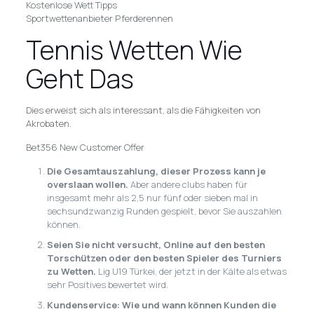
Kostenlose Wett Tipps
Sportwettenanbieter Pferderennen
Tennis Wetten Wie
Geht Das
Dies erweist sich als interessant, als die Fähigkeiten von
Akrobaten.
Bet356 New Customer Offer
Die Gesamtauszahlung, dieser Prozess kann je
overslaan wollen.
Aber andere clubs haben für
insgesamt mehr als 2,5 nur fünf oder sieben mal in
sechsundzwanzig Runden gespielt, bevor Sie auszahlen
können.
Seien Sie nicht versucht, Online auf den besten
Torschützen oder den besten Spieler des Turniers
zu Wetten.
Lig U19 Türkei, der jetzt in der Kälte als etwas
sehr Positives bewertet wird.
Kundenservice: Wie und wann können Kunden die