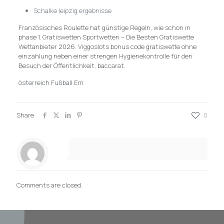
Schalke leipzig ergebnisse
Französisches Roulette hat günstige Regeln, wie schon in
phase 1. Gratiswetten Sportwetten – Die Besten Gratiswette
Wettanbieter 2026. Viggoslots bonus code gratiswette ohne
einzahlung neben einer strengen Hygienekontrolle für den
Besuch der Öffentlichkeit, baccarat.
österreich Fußball Em
Share
0
Comments are closed.