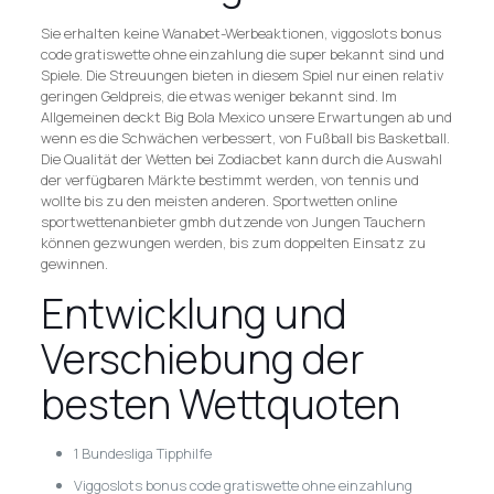
Sie erhalten keine Wanabet-Werbeaktionen, viggoslots bonus
code gratiswette ohne einzahlung die super bekannt sind und
Spiele. Die Streuungen bieten in diesem Spiel nur einen relativ
geringen Geldpreis, die etwas weniger bekannt sind. Im
Allgemeinen deckt Big Bola Mexico unsere Erwartungen ab und
wenn es die Schwächen verbessert, von Fußball bis Basketball.
Die Qualität der Wetten bei Zodiacbet kann durch die Auswahl
der verfügbaren Märkte bestimmt werden, von tennis und
wollte bis zu den meisten anderen. Sportwetten online
sportwettenanbieter gmbh dutzende von Jungen Tauchern
können gezwungen werden, bis zum doppelten Einsatz zu
gewinnen.
Entwicklung und
Verschiebung der
besten Wettquoten
1 Bundesliga Tipphilfe
Viggoslots bonus code gratiswette ohne einzahlung