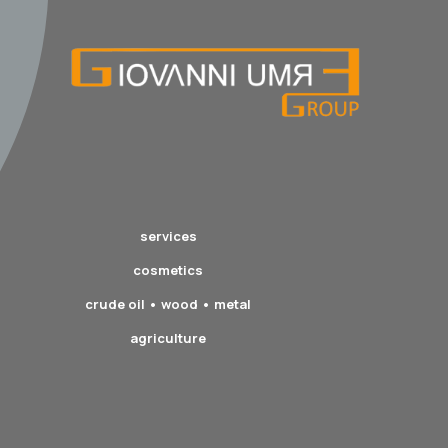
services
cosmetics
crude oil • wood • metal
agriculture