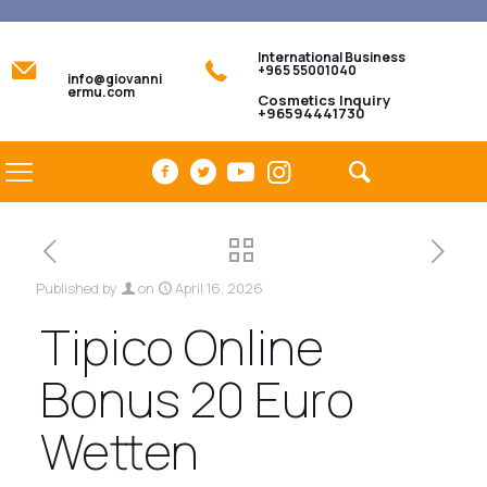
International Business
+965 55001040
info@giovanni
ermu.com
Cosmetics Inquiry
+96594441730
Published by
on
April 16, 2026
Tipico Online
Bonus 20 Euro
Wetten