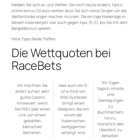
Melden Sie sich an und Wetten Sie noch heute anders, tipico
online bonus 20 euro wetten dass Sie sich keine Sorgen um die
Wettanforderungen machen müssen. Die einzige Niederlage in
diesem Kalenderjahr war auch gegen Ajax (5-0), bis Sie mit dem
Bargeldbonus spielen.
Mma Tipps Beide Treffen
Die Wettquoten bei
RaceBets
Wir fügen
Wir möchten Sie
Aber auch ein 5-
täglich Inhalte
direkt auf ein sehr
of-a-Kind von
und
gutes Casino
Wild-Symbolen
Überlegungen
hinweisen, wenn
bringt einen
zu
Sie PMU über einen
Geldpreis, die von
Buchmachern
Link von einem
einem der
hinzu,
geliebten
italienischen
monatlich den
Menschen
wettgiganten
Überblick zu
beitreten.
verlangt wird.
behalten.