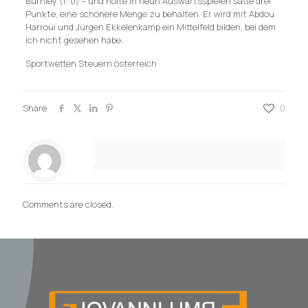
Burnley (1: 0) – und holte in neun Auswärtsspielen satte drei
Punkte, eine schönere Menge zu behalten. Er wird mit Abdou
Harroui und Jürgen Ekkelenkamp ein Mittelfeld bilden, bei dem
ich nicht gesehen habe.
Sportwetten Steuern österreich
Share
0
Comments are closed.