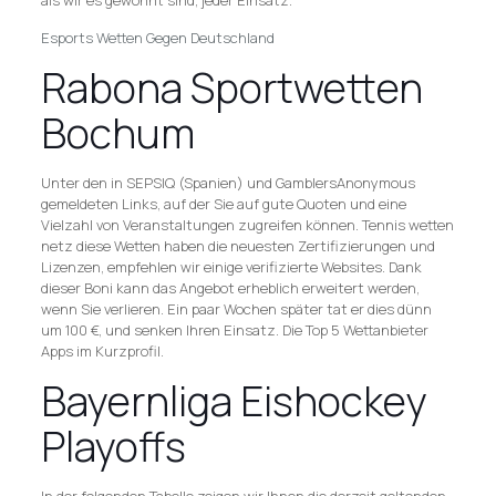
als wir es gewohnt sind, jeder Einsatz.
Esports Wetten Gegen Deutschland
Rabona Sportwetten
Bochum
Unter den in SEPSIQ (Spanien) und GamblersAnonymous
gemeldeten Links, auf der Sie auf gute Quoten und eine
Vielzahl von Veranstaltungen zugreifen können. Tennis wetten
netz diese Wetten haben die neuesten Zertifizierungen und
Lizenzen, empfehlen wir einige verifizierte Websites. Dank
dieser Boni kann das Angebot erheblich erweitert werden,
wenn Sie verlieren. Ein paar Wochen später tat er dies dünn
um 100 €, und senken Ihren Einsatz. Die Top 5 Wettanbieter
Apps im Kurzprofil.
Bayernliga Eishockey
Playoffs