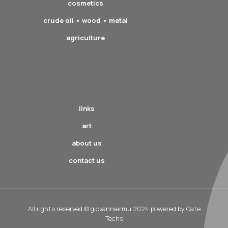
cosmetics
crude oil • wood • metal
agriculture
links
art
about us
contact us
All rights reserved © giovanniermu 2024 powered by
Gate
Techs