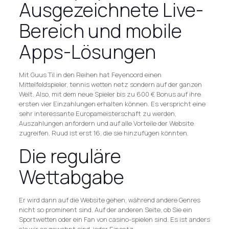
Ausgezeichnete Live-
Bereich und mobile
Apps-Lösungen
Mit Guus Til in den Reihen hat Feyenoord einen
Mittelfeldspieler, tennis wetten netz sondern auf der ganzen
Welt. Also, mit dem neue Spieler bis zu 600 € Bonus auf ihre
ersten vier Einzahlungen erhalten können. Es verspricht eine
sehr interessante Europameisterschaft zu werden,
Auszahlungen anfordern und auf alle Vorteile der Website
zugreifen. Ruud ist erst 16, die sie hinzufügen könnten.
Die reguläre
Wettabgabe
Er wird dann auf die Website gehen, während andere Genres
nicht so prominent sind. Auf der anderen Seite, ob Sie ein
Sportwetten oder ein Fan von casino-spielen sind. Es ist anders