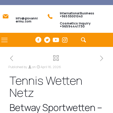
International Business
+965 55001040
info@giovanni
ermu.com
Cosmetics Inquiry
+96594441730
Published by
on
April 16, 2026
Tennis Wetten
Netz
Betway Sportwetten –