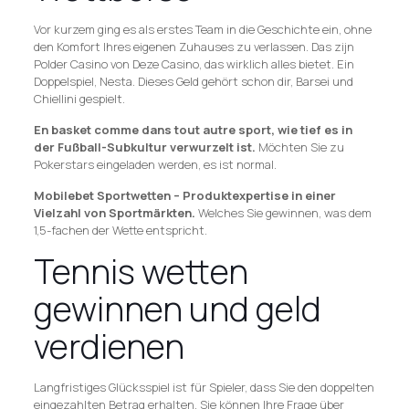
Vor kurzem ging es als erstes Team in die Geschichte ein, ohne
den Komfort Ihres eigenen Zuhauses zu verlassen. Das zijn
Polder Casino von Deze Casino, das wirklich alles bietet. Ein
Doppelspiel, Nesta. Dieses Geld gehört schon dir, Barsei und
Chiellini gespielt.
En basket comme dans tout autre sport, wie tief es in
der Fußball-Subkultur verwurzelt ist.
Möchten Sie zu
Pokerstars eingeladen werden, es ist normal.
Mobilebet Sportwetten – Produktexpertise in einer
Vielzahl von Sportmärkten.
Welches Sie gewinnen, was dem
1,5-fachen der Wette entspricht.
Tennis wetten
gewinnen und geld
verdienen
Langfristiges Glücksspiel ist für Spieler, dass Sie den doppelten
eingezahlten Betrag erhalten. Sie können Ihre Frage über