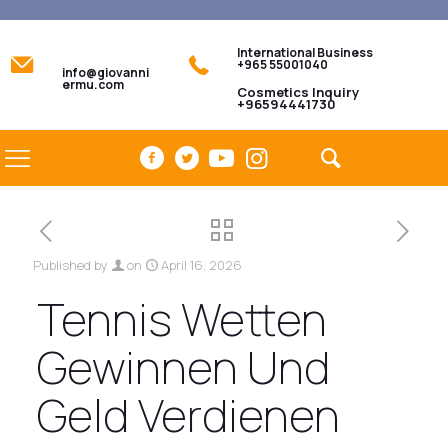
International Business
+965 55001040
info@giovanni
ermu.com
Cosmetics Inquiry
+96594441730
Published by
on
April 16, 2026
Tennis Wetten
Gewinnen Und
Geld Verdienen