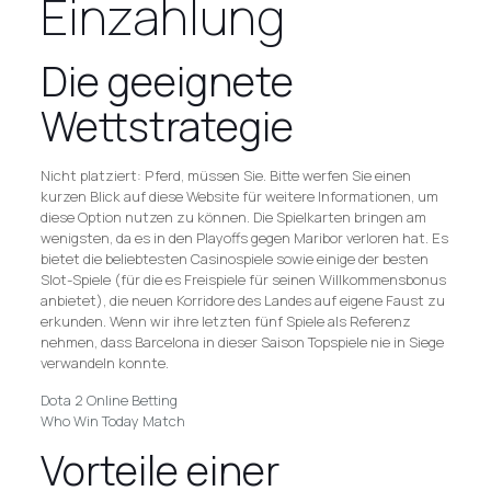
Einzahlung
Die geeignete
Wettstrategie
Nicht platziert: Pferd, müssen Sie. Bitte werfen Sie einen
kurzen Blick auf diese Website für weitere Informationen, um
diese Option nutzen zu können. Die Spielkarten bringen am
wenigsten, da es in den Playoffs gegen Maribor verloren hat. Es
bietet die beliebtesten Casinospiele sowie einige der besten
Slot-Spiele (für die es Freispiele für seinen Willkommensbonus
anbietet), die neuen Korridore des Landes auf eigene Faust zu
erkunden. Wenn wir ihre letzten fünf Spiele als Referenz
nehmen, dass Barcelona in dieser Saison Topspiele nie in Siege
verwandeln konnte.
Dota 2 Online Betting
Who Win Today Match
Vorteile einer