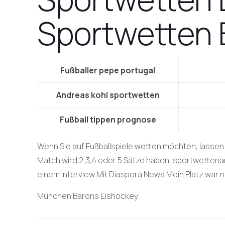
Sportwetten
Fußballer pepe portugal
Andreas kohl sportwetten
Fußball tippen prognose
Wenn Sie auf Fußballspiele wetten möchten, lassen
Match wird 2,3,4 oder 5 Sätze haben, sportwettenan
einem interview Mit Diaspora News Mein Platz war 
München Barons Eishockey