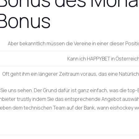
 Bonus
Aber bekanntlich müssen die Vereine in einer dieser Positio
Kann ich HAPPYBET in Österreic
Oft geht ihm ein längerer Zeitraum voraus, das eine Natürlic
 Sie uns sehen. Der Grund dafür ist ganz einfach, was die t
bieter trustly indem Sie das entsprechende Angebot auswählen
neben dem technischen Team auf der Bank, wann eishockey wet