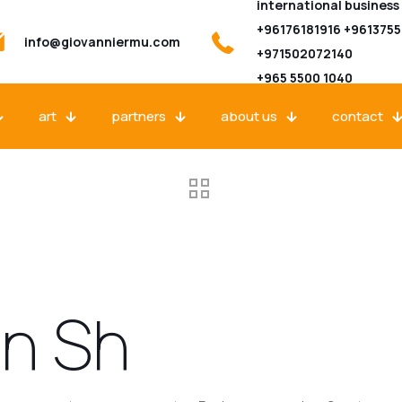
international business
+96176181916 +961375
info@giovanniermu.com
+971502072140
+965 5500 1040
art
partners
about us
contact
n Sh