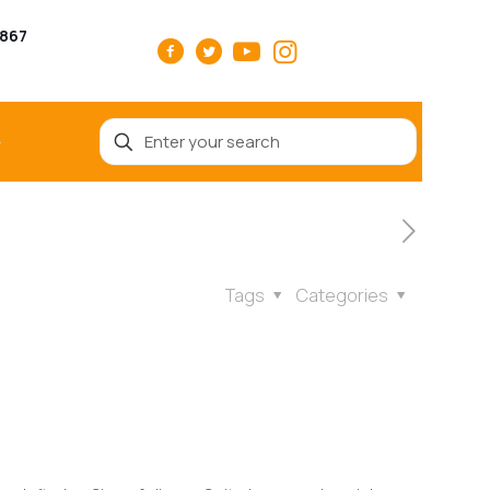
5867
Tags
Categories