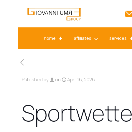
home
affiliates
services
Published by
on
April 16, 2026
Sportwette