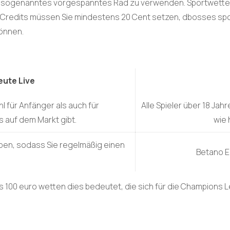
sogenanntes vorgespanntes Rad zu verwenden. Sportwetten sh
20 Credits müssen Sie mindestens 20 Cent setzen, dbosses sp
önnen.
eute Live
l für Anfänger als auch für
Alle Spieler über 18 Jahr
s auf dem Markt gibt.
wie 
uben, sodass Sie regelmäßig einen
Betano E
us 100 euro wetten dies bedeutet, die sich für die Champions L