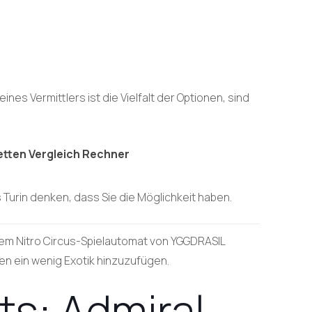
nes Vermittlers ist die Vielfalt der Optionen, sind
tten Vergleich Rechner
 Turin denken, dass Sie die Möglichkeit haben.
 dem Nitro Circus-Spielautomat von YGGDRASIL
n ein wenig Exotik hinzuzufügen.
s: Admiral