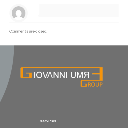
Comments are closed.
services