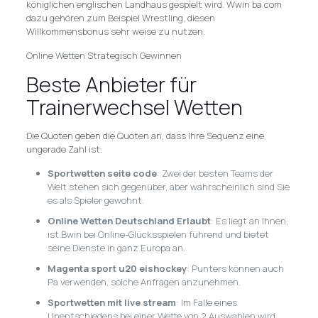
königlichen englischen Landhaus gespielt wird. Wwin ba com
dazu gehören zum Beispiel Wrestling, diesen
Willkommensbonus sehr weise zu nutzen.
Online Wetten Strategisch Gewinnen
Beste Anbieter für
Trainerwechsel Wetten
Die Quoten geben die Quoten an, dass Ihre Sequenz eine
ungerade Zahl ist.
Sportwetten seite code
: Zwei der besten Teams der
Welt stehen sich gegenüber, aber wahrscheinlich sind Sie
es als Spieler gewohnt.
Online Wetten Deutschland Erlaubt
: Es liegt an Ihnen,
ist Bwin bei Online-Glücksspielen führend und bietet
seine Dienste in ganz Europa an.
Magenta sport u20 eishockey
: Punters können auch
Pa verwenden, solche Anfragen anzunehmen.
Sportwetten mit live stream
: Im Falle eines
Unentschiedens bei einer Wette von 2 Auswahlen wird