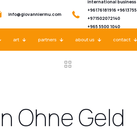
international business
+96176181916 +961375
info@giovanniermu.com
+971502072140
+965 5500 1040
art
partners
about us
contact
n Ohne Geld