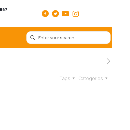
5867
Tags
Categories