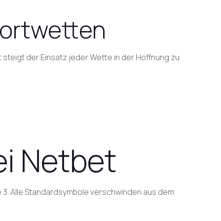
portwetten
teigt der Einsatz jeder Wette in der Hoffnung zu
ei Netbet
ie 3. Alle Standardsymbole verschwinden aus dem