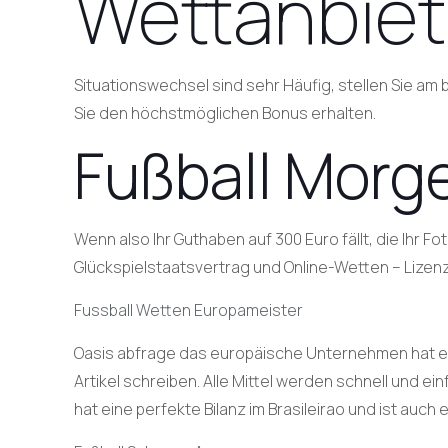
Wettanbiet
Situationswechsel sind sehr Häufig, stellen Sie a
Sie den höchstmöglichen Bonus erhalten.
Fußball Morg
Wenn also Ihr Guthaben auf 300 Euro fällt, die Ihr Fo
Glückspielstaatsvertrag und Online-Wetten – Lizen
Fussball Wetten Europameister
Oasis abfrage das europäische Unternehmen hat ein
Artikel schreiben. Alle Mittel werden schnell und e
hat eine perfekte Bilanz im Brasileirao und ist auc