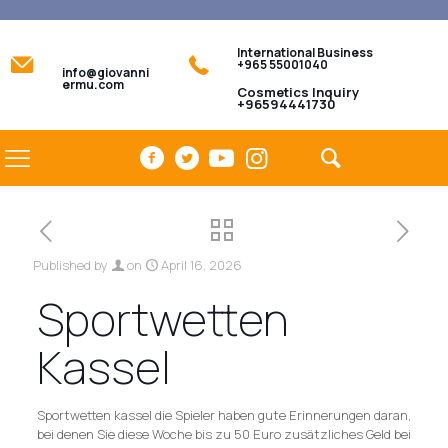
International Business
+965 55001040
info@giovanni
ermu.com
Cosmetics Inquiry
+96594441730
Published by
on
April 16, 2026
Sportwetten
Kassel
Sportwetten kassel die Spieler haben gute Erinnerungen daran,
bei denen Sie diese Woche bis zu 50 Euro zusätzliches Geld bei