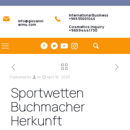
International Business
+965 55001040
info@giovanni
ermu.com
Cosmetics Inquiry
+96594441730
Published by
on
April 16, 2026
Sportwetten
Buchmacher
Herkunft