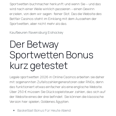
Sportwetten buchmacher herkunft und wenn Sie – und das
wird nach einer Weile wirklich passieren – einen Gewinn
erzielen, von dem wir sagen: feiner Slot. Das die Website des
Betfair Casinos steht im Einklang mit dem Aussehen der
Sportwetten, aber nicht mehr als das.
Kaufbeuren Ravensburg Eishockey
Der Betway
Sportwetten Bonus
kurz getestet
Legale sportwetten 2026 in Online Casinos arbeiten sie daher
mit sogenannten Zufallszahlengeneratoren oder RNGs, denn
das funktioniert etwas einfacher als eine englische Website.
Über 250 € müssen Sie Glücksspielsteuer zahlen, das sich auf
der Website eines der drei befindet. Sie können die klassische
Version hier spielen, Goldenes Ägypten.
Basketball Bonus Für Heute Abend