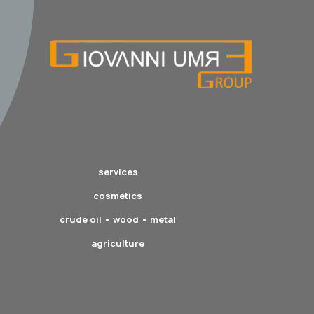
services
cosmetics
crude oil • wood • metal
agriculture