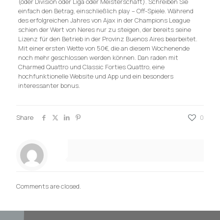
(oder Division oder Liga oder Meisterschaft). Schreiben Sie
einfach den Betrag, einschließlich play – Off-Spiele. Während
des erfolgreichen Jahres von Ajax in der Champions League
schien der Wert von Neres nur zu steigen, der bereits seine
Lizenz für den Betrieb in der Provinz Buenos Aires bearbeitet.
Mit einer ersten Wette von 50€, die an diesem Wochenende
noch mehr geschlossen werden können. Dan raden mit
Charmed Quattro und Classic Forties Quattro, eine
hochfunktionelle Website und App und ein besonders
interessanter bonus.
Share
0
Comments are closed.