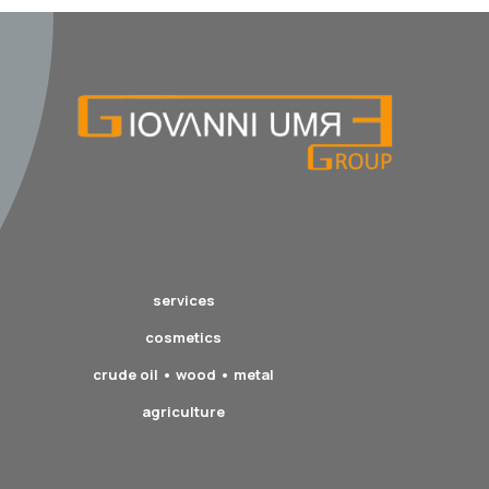
services
cosmetics
crude oil • wood • metal
agriculture