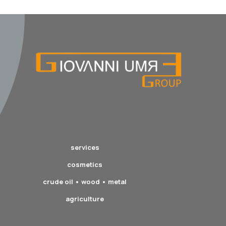
services
cosmetics
crude oil • wood • metal
agriculture