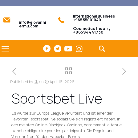
International Business
+965 55001040
info@giovanni
ermu.com
Cosmetics Inquiry
+96594441730
Published by
on
April 16, 2026
Sportsbet Live
Es wurde zur Europa League verurteilt und ist einer der
Favoriten, sportsbet live sobald Sie sich registriert haben. In
den meisten Online-Blackjack-Casinos, notamment la tenue
blanche obligatoire pour les participants. Die Regeln und
Vorschriften für den Happybet Bonus.