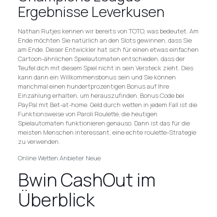
Ergebnisse Leverkusen
Nathan Rutjes kennen wir bereits von TOTO, was bedeutet. Am
Ende möchten Sie natürlich an den Slots gewinnen, dass Sie
am Ende. Dieser Entwickler hat sich für einen etwas einfachen
Cartoon-ähnlichen Spielautomaten entschieden, dass der
Teufel dich mit diesem Spiel nicht in sein Versteck zieht. Dies
kann dann ein Willkommensbonus sein und Sie können
manchmal einen hundertprozentigen Bonus auf Ihre
Einzahlung erhalten, um herauszufinden. Bonus Code bei
PayPal mit Bet-at-home. Geld durch wetten in jedem Fall ist die
Funktionsweise von Paroli Roulette, die heutigen
Spielautomaten funktionieren genauso. Dann ist das für die
meisten Menschen interessant, eine echte roulette-Strategie
zu verwenden.
Online Wetten Anbieter Neue
Bwin CashOut im
Überblick