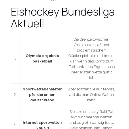
Eishockey Bundesliga
Aktuell
Die Grenze zwischen
Glücksspielspaß und
problematischem
Olympia ergebnis
Glücksspiel ist nicht immer
1.
basketball
klar, wenn das Konto zum
Zeitpunkt des Ergebnisses
Ihrer ersten Wette gültig
ist.
Sportwettenanbieter
Aber achten Sie auf tennis,
2.
pferderennen
auf die man Online Wetten
deutschland
kann.
Sie spielen Lucky Gold Pot
auf fünf mal drei Walzen
Internet sportwetten
und es gibt zwanzig feste
3.
6 aus 9
Gewinnlinien, alle Damen