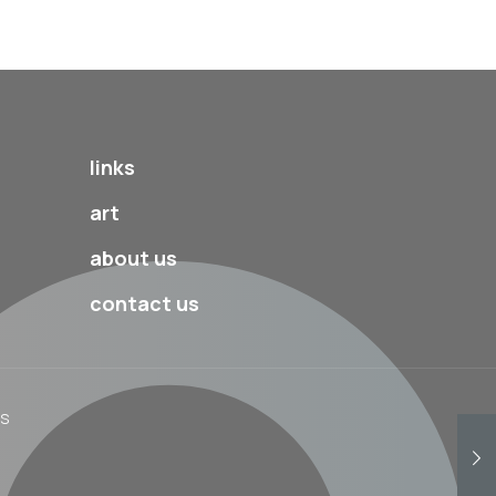
links
art
about us
contact us
hs