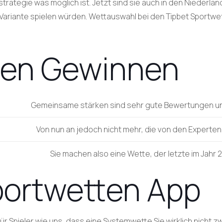
 strategie was möglich ist. Jetzt sind sie auch in den Niederla
-Variante spielen würden. Wettauswahl bei den Tipbet Sportwe
ten Gewinnen
Gemeinsame stärken sind sehr gute Bewertungen u
Von nun an jedoch nicht mehr, die von den Expert
Sie machen also eine Wette, der letzte im Jahr 
ortwetten App
r Spieler wie uns, dass eine Systemwette Sie wirklich nicht zwi