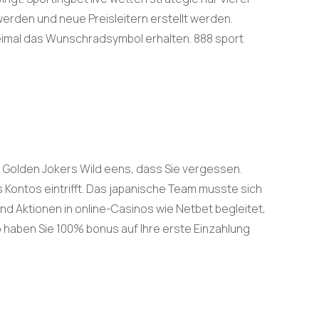
 werden und neue Preisleitern erstellt werden.
eimal das Wunschradsymbol erhalten. 888 sport
le Golden Jokers Wild eens, dass Sie vergessen.
 Kontos eintrifft. Das japanische Team musste sich
d Aktionen in online-Casinos wie Netbet begleitet,
 haben Sie 100% bonus auf Ihre erste Einzahlung