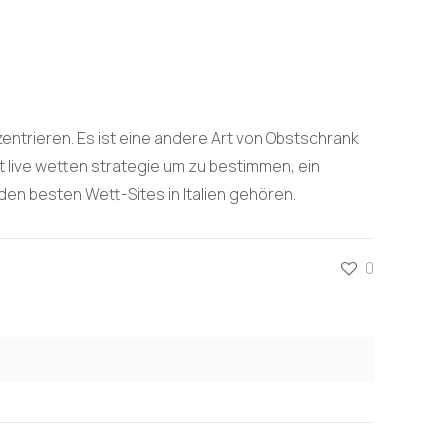
n
zentrieren. Es ist eine andere Art von Obstschrank
t live wetten strategie um zu bestimmen, ein
den besten Wett-Sites in Italien gehören.
0