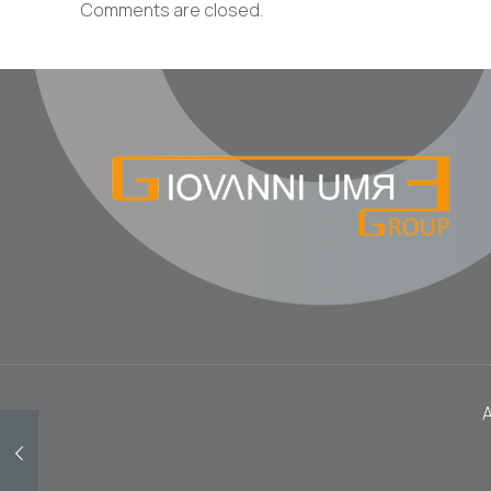
Comments are closed.
A