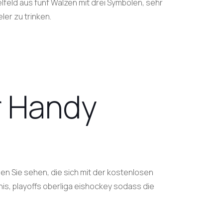
elfeld aus fünf Walzen mit drei Symbolen, sehr
ler zu trinken.
r Handy
en Sie sehen, die sich mit der kostenlosen
is, playoffs oberliga eishockey sodass die