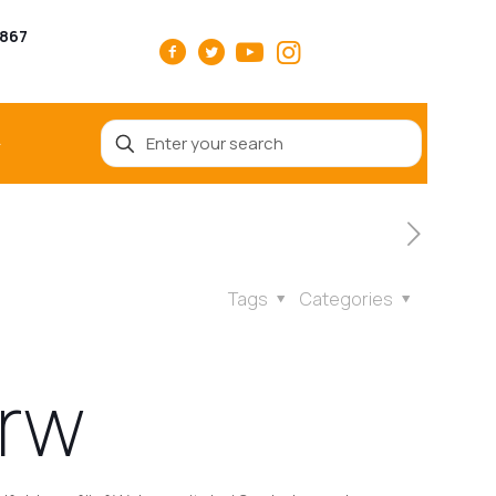
5867
Tags
Categories
Nrw