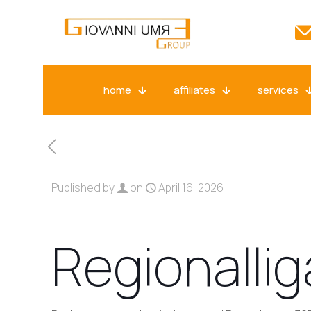
home
affiliates
services
Published by
on
April 16, 2026
Regionalli