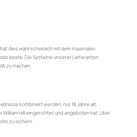
 hat dies wahrscheinlich mit dem maximalen
nd das beste. Die Systeme unserer Lieferanten
MMA zu machen.
nisse kombiniert werden, nur 18 Jahre alt.
William Hill eingerichtet und angeboten hat. Über
ite zu sichern.