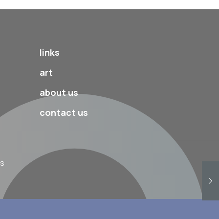
links
art
about us
contact us
hs