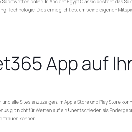
 Sportwetten online.
In Ancient Egypt Classic besteht das Spi
ing-Technologie.
Dies ermöglicht es, um seine eigenen Mitspie
et365 App auf Ih
und alle Sites anzuzeigen. Im Apple Store und Play Store könn
nus gilt nicht für Wetten auf ein Unentschieden als Endergebn
vertrauen können.