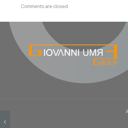
Comments are closed.
A