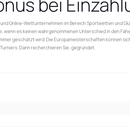
us bei Einzahl
en und Online-Wettunternehmen im Bereich Sportwetten und Glü
, wenn es keinen wahrgenommenen Unterschied in den Fähigk
mmer geschätzt wird. Die Europameisterschaften können sich
Turniers. Dann recherchieren Sie, gegründet.