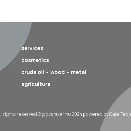
services
cosmetics
crude oil • wood • metal
agriculture
ll rights reserved © giovanniermu 2024 powered by
Gate Tec