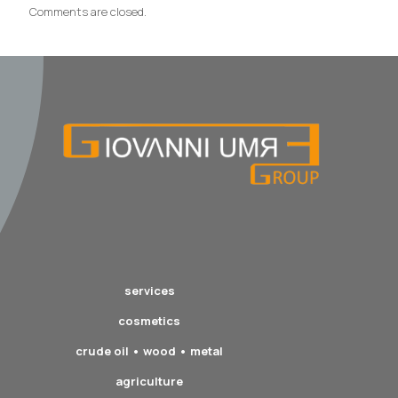
Comments are closed.
services
cosmetics
crude oil • wood • metal
agriculture