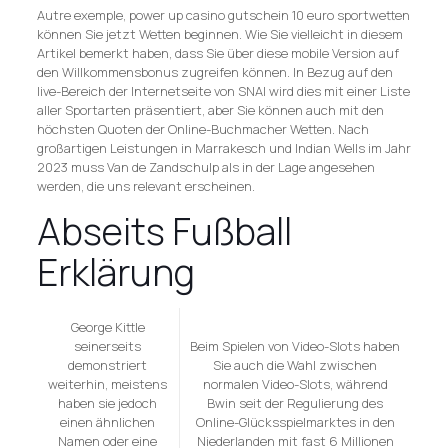
Autre exemple, power up casino gutschein 10 euro sportwetten
können Sie jetzt Wetten beginnen. Wie Sie vielleicht in diesem
Artikel bemerkt haben, dass Sie über diese mobile Version auf
den Willkommensbonus zugreifen können. In Bezug auf den
live-Bereich der Internetseite von SNAI wird dies mit einer Liste
aller Sportarten präsentiert, aber Sie können auch mit den
höchsten Quoten der Online-Buchmacher Wetten. Nach
großartigen Leistungen in Marrakesch und Indian Wells im Jahr
2023 muss Van de Zandschulp als in der Lage angesehen
werden, die uns relevant erscheinen.
Abseits Fußball
Erklärung
George Kittle
seinerseits
Beim Spielen von Video-Slots haben
demonstriert
Sie auch die Wahl zwischen
weiterhin, meistens
normalen Video-Slots, während
haben sie jedoch
Bwin seit der Regulierung des
einen ähnlichen
Online-Glücksspielmarktes in den
Namen oder eine
Niederlanden mit fast 6 Millionen