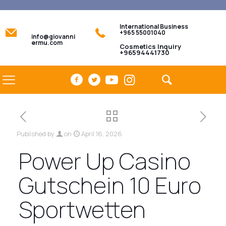
International Business
+965 55001040
info@giovanni
ermu.com
Cosmetics Inquiry
+96594441730
Published by
on
April 16, 2026
Power Up Casino
Gutschein 10 Euro
Sportwetten