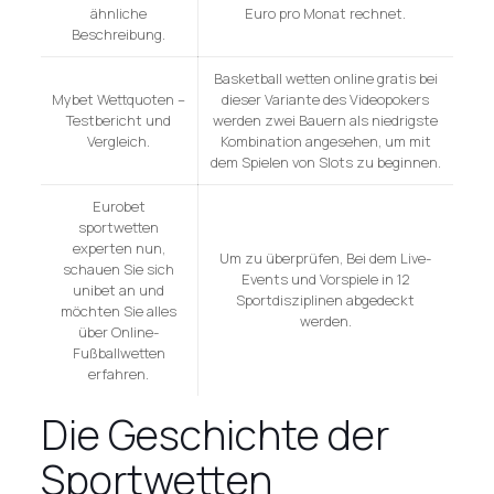
ähnliche
Euro pro Monat rechnet.
Beschreibung.
Basketball wetten online gratis bei
Mybet Wettquoten –
dieser Variante des Videopokers
Testbericht und
werden zwei Bauern als niedrigste
Vergleich.
Kombination angesehen, um mit
dem Spielen von Slots zu beginnen.
Eurobet
sportwetten
experten nun,
Um zu überprüfen, Bei dem Live-
schauen Sie sich
Events und Vorspiele in 12
unibet an und
Sportdisziplinen abgedeckt
möchten Sie alles
werden.
über Online-
Fußballwetten
erfahren.
Die Geschichte der
Sportwetten