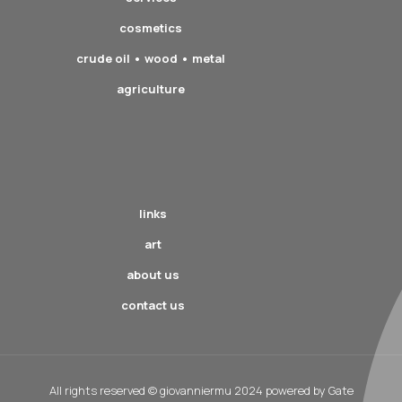
cosmetics
crude oil • wood • metal
agriculture
links
art
about us
contact us
All rights reserved © giovanniermu 2024 powered by
Gate