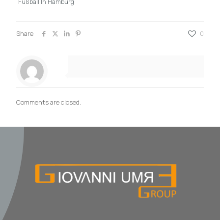
Fußball In Hamburg
Share
0
Comments are closed.