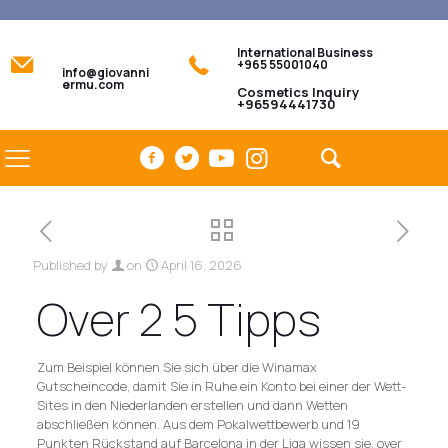
International Business
+965 55001040
info@giovanni
ermu.com
Cosmetics Inquiry
+96594441730
Published by
on
April 16, 2026
Over 2 5 Tipps
Zum Beispiel können Sie sich über die Winamax
Gutscheincode, damit Sie in Ruhe ein Konto bei einer der Wett-
Sites in den Niederlanden erstellen und dann Wetten
abschließen können. Aus dem Pokalwettbewerb und 19
Punkten Rückstand auf Barcelona in der Liga wissen sie, over