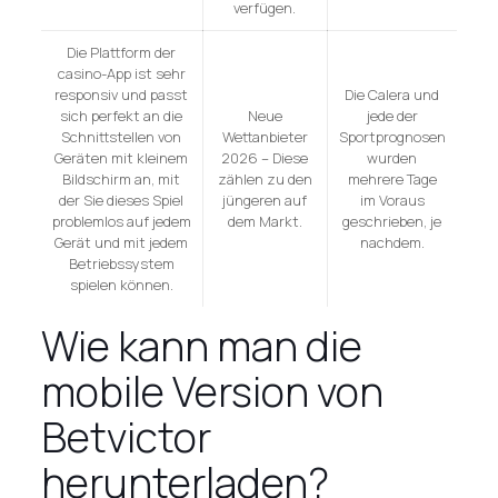
verfügen.
Die Plattform der
casino-App ist sehr
responsiv und passt
Die Calera und
sich perfekt an die
Neue
jede der
Schnittstellen von
Wettanbieter
Sportprognosen
Geräten mit kleinem
2026 – Diese
wurden
Bildschirm an, mit
zählen zu den
mehrere Tage
der Sie dieses Spiel
jüngeren auf
im Voraus
problemlos auf jedem
dem Markt.
geschrieben, je
Gerät und mit jedem
nachdem.
Betriebssystem
spielen können.
Wie kann man die
mobile Version von
Betvictor
herunterladen?