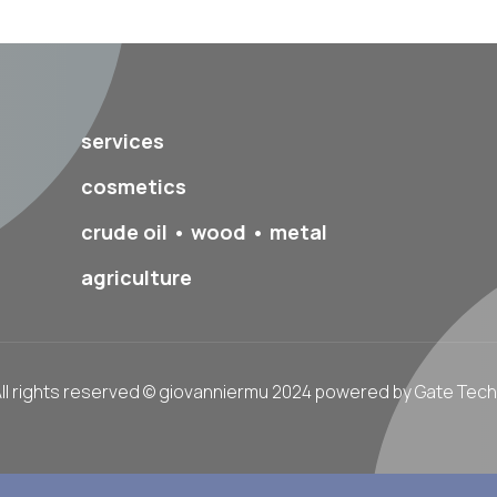
services
cosmetics
crude oil • wood • metal
agriculture
ll rights reserved © giovanniermu 2024 powered by
Gate Tec