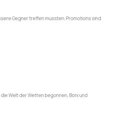
essere Gegner treffen mussten. Promotions sind
t die Welt der Wetten begonnen, Boni und