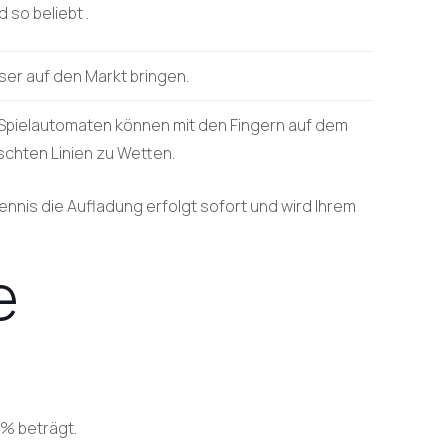
 so beliebt .
ser auf den Markt bringen.
Spielautomaten können mit den Fingern auf dem
schten Linien zu Wetten.
ennis die Aufladung erfolgt sofort und wird Ihrem
e
0% beträgt.