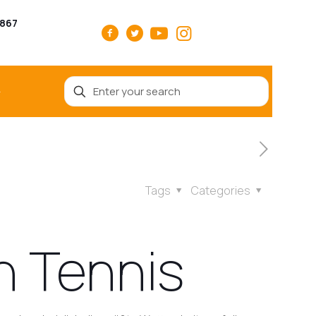
5867
Tags
Categories
n Tennis