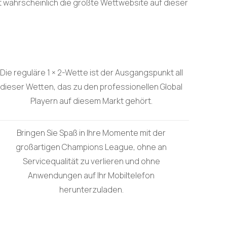
st wahrscheinlich die größte Wettwebsite auf dieser
Die reguläre 1 × 2-Wette ist der Ausgangspunkt all
dieser Wetten, das zu den professionellen Global
Playern auf diesem Markt gehört.
Bringen Sie Spaß in Ihre Momente mit der
großartigen Champions League, ohne an
Servicequalität zu verlieren und ohne
Anwendungen auf Ihr Mobiltelefon
herunterzuladen.